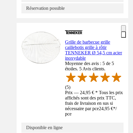
Réservation possible
Grille de barbecue grille
caillebotis grille à rôtir
TENNEKER Ø 54,5 cm acier
inoxydable
Moyenne des avis : 5 de 5
étoiles. 5 Avis clients.
(
5
)
Prix — 24,95 € * Tous les prix
affichés sont des prix TTC,
frais de livraison en sus si
nécessaire par pce
24,95 €
*
/
pce
Disponible en ligne