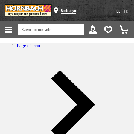
|
Bertrange
DE
FR
Page d'accueil