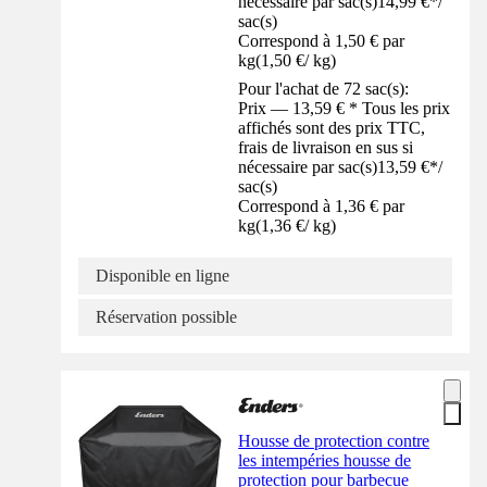
nécessaire par sac(s)
14,99 €
*
/
sac(s)
Correspond à 1,50 € par
kg
(
1,50 €
/
kg
)
Pour l'achat de 72 sac(s):
Prix — 13,59 € * Tous les prix
affichés sont des prix TTC,
frais de livraison en sus si
nécessaire par sac(s)
13,59 €
*
/
sac(s)
Correspond à 1,36 € par
kg
(
1,36 €
/
kg
)
Disponible en ligne
Réservation possible
Housse de protection contre
les intempéries housse de
protection pour barbecue