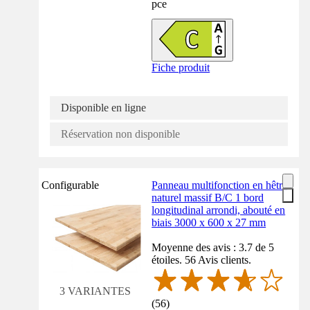
pce
Fiche produit
Disponible en ligne
Réservation non disponible
Configurable
Panneau multifonction en hêtre
naturel massif B/C 1 bord
longitudinal arrondi, abouté en
biais 3000 x 600 x 27 mm
Moyenne des avis : 3.7 de 5
étoiles. 56 Avis clients.
3 VARIANTES
(
56
)