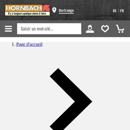
|
Bertrange
DE
FR
Page d'accueil