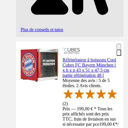
Plus de conseils et tutos
Réfrigérateur à boissons Cool
Cubes FC Bayern München l
x h x p 43 x 51 x 47,5 cm
partie réfrigération 48 l
Moyenne des avis : 5 de 5
étoiles. 2 Avis clients.
(
2
)
Prix — 199,00 € * Tous les
prix affichés sont des prix
TTC, frais de livraison en sus
si nécessaire par pce
199,00 €
*
/