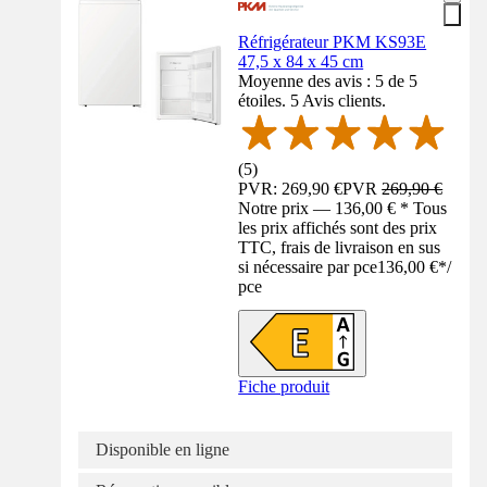
Réfrigérateur PKM KS93E
47,5 x 84 x 45 cm
Moyenne des avis : 5 de 5
étoiles. 5 Avis clients.
(
5
)
PVR: 269,90 €
PVR
269,90 €
Notre prix — 136,00 € * Tous
les prix affichés sont des prix
TTC, frais de livraison en sus
si nécessaire par pce
136,00 €
*
/
pce
Fiche produit
Disponible en ligne