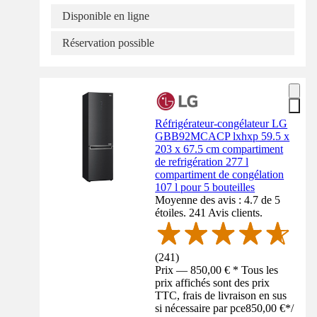
Disponible en ligne
Réservation possible
Réfrigérateur-congélateur LG
GBB92MCACP lxhxp 59.5 x
203 x 67.5 cm compartiment
de refrigération 277 l
compartiment de congélation
107 l pour 5 bouteilles
Moyenne des avis : 4.7 de 5
étoiles. 241 Avis clients.
(
241
)
Prix — 850,00 € * Tous les
prix affichés sont des prix
TTC, frais de livraison en sus
si nécessaire par pce
850,00 €
*
/