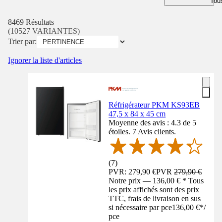
Tous
8469 Résultats
(10527 VARIANTES)
Trier par:
Ignorer la liste d'articles
Réfrigérateur PKM KS93EB
47,5 x 84 x 45 cm
Moyenne des avis : 4.3 de 5
étoiles. 7 Avis clients.
(
7
)
PVR: 279,90 €
PVR
279,90 €
Notre prix — 136,00 € * Tous
les prix affichés sont des prix
TTC, frais de livraison en sus
si nécessaire par pce
136,00 €
*
/
pce