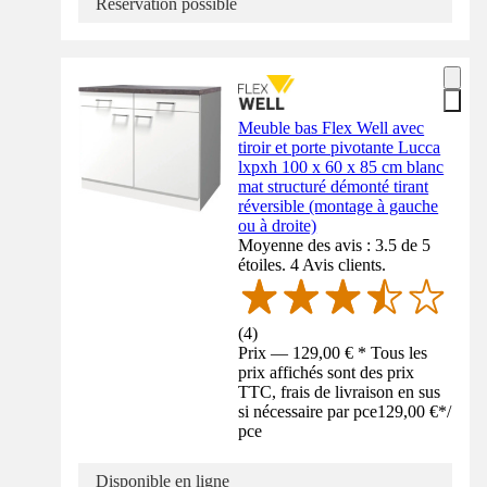
Réservation possible
Meuble bas Flex Well avec
tiroir et porte pivotante Lucca
lxpxh 100 x 60 x 85 cm blanc
mat structuré démonté tirant
réversible (montage à gauche
ou à droite)
Moyenne des avis : 3.5 de 5
étoiles. 4 Avis clients.
(
4
)
Prix — 129,00 € * Tous les
prix affichés sont des prix
TTC, frais de livraison en sus
si nécessaire par pce
129,00 €
*
/
pce
Disponible en ligne