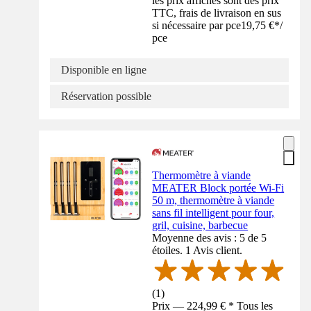
les prix affichés sont des prix
TTC, frais de livraison en sus
si nécessaire par pce
19,75 €
*
/
pce
Disponible en ligne
Réservation possible
Thermomètre à viande
MEATER Block portée Wi-Fi
50 m, thermomètre à viande
sans fil intelligent pour four,
gril, cuisine, barbecue
Moyenne des avis : 5 de 5
étoiles. 1 Avis client.
(
1
)
Prix — 224,99 € * Tous les