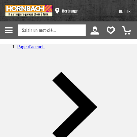
|
Bertrange
DE
FR
Page d'accueil