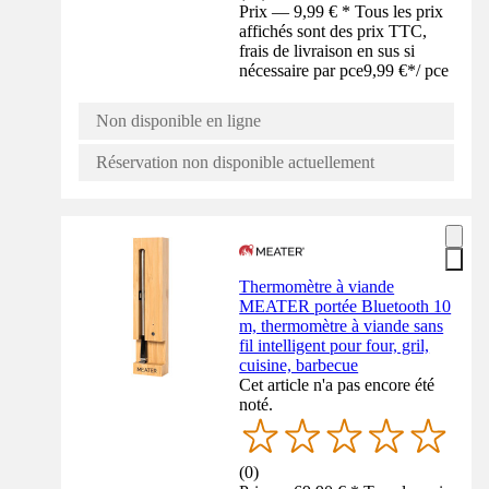
Prix — 9,99 € * Tous les prix
affichés sont des prix TTC,
frais de livraison en sus si
nécessaire par pce
9,99 €
*
/
pce
Non disponible en ligne
Réservation non disponible actuellement
Thermomètre à viande
MEATER portée Bluetooth 10
m, thermomètre à viande sans
fil intelligent pour four, gril,
cuisine, barbecue
Cet article n'a pas encore été
noté.
(
0
)