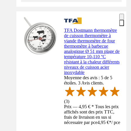
TFA Dostmann thermomètre
de cuisson thermomètre à
viande thermomètre de four
thermomètre à barbecue
analogique Ø 51 mm plage de
température 10-110 °C
résistant à la chaleur différents
niveaux de cuisson acier
inoxydable
Moyenne des avis : 5 de 5
étoiles. 3 Avis clients.
(
3
)
Prix — 4,95 € * Tous les prix
affichés sont des prix TTC,
frais de livraison en sus si
nécessaire par pce
4,95 €
*
/
pce