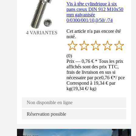
Vis à tête cylindrique à six
pans creux DIN 912 M10x50
mm galvanisée
0/0300/001/10,0/50/ /74
Cet article n'a pas encore été
4 VARIANTES
noté.
(
0
)
Prix — 0,76 € * Tous les prix
affichés sont des prix TTC,
frais de livraison en sus si
nécessaire par pce
0,76 €
*
/
pce
Correspond à 19,34 € par
kg
(
19,34 €
/
kg
)
Non disponible en ligne
Réservation possible