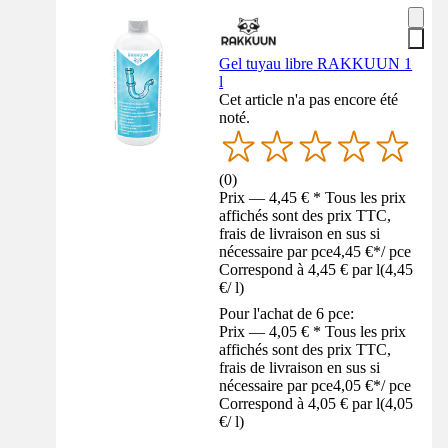
Gel tuyau libre RAKKUUN 1
l
Cet article n'a pas encore été
noté.
(
0
)
Prix — 4,45 € * Tous les prix
affichés sont des prix TTC,
frais de livraison en sus si
nécessaire par pce
4,45 €
*
/
pce
Correspond à 4,45 € par l
(
4,45
€
/
l
)
Pour l'achat de 6 pce:
Prix — 4,05 € * Tous les prix
affichés sont des prix TTC,
frais de livraison en sus si
nécessaire par pce
4,05 €
*
/
pce
Correspond à 4,05 € par l
(
4,05
€
/
l
)