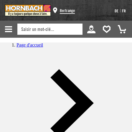
|
Bertrange
DE
FR
Page d'accueil