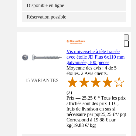
Disponible en ligne
Réservation possible
Vis universelle à tête fraisée
avec étoile JD Plus 6x110 mm
galvanisée, 100 pièces
Moyenne des avis : 4 de 5
étoiles. 2 Avis clients.
15 VARIANTES
(
2
)
Prix — 25,25 € * Tous les prix
affichés sont des prix TTC,
frais de livraison en sus si
nécessaire par pqt
25,25 €
*
/
pqt
Correspond à 19,88 € par
kg
(
19,88 €
/
kg
)