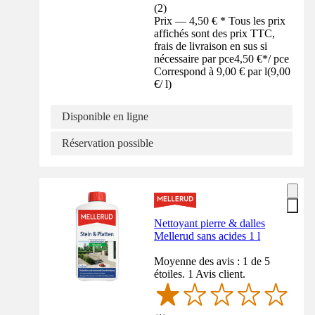
(
2
)
Prix — 4,50 € * Tous les prix
affichés sont des prix TTC,
frais de livraison en sus si
nécessaire par pce
4,50 €
*
/
pce
Correspond à 9,00 € par l
(
9,00
€
/
l
)
Disponible en ligne
Réservation possible
Nettoyant pierre & dalles
Mellerud sans acides 1 l
Moyenne des avis : 1 de 5
étoiles. 1 Avis client.