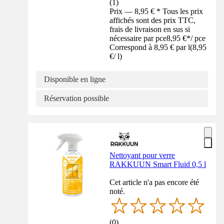
(
1
)
Prix — 8,95 € * Tous les prix
affichés sont des prix TTC,
frais de livraison en sus si
nécessaire par pce
8,95 €
*
/
pce
Correspond à 8,95 € par l
(
8,95
€
/
l
)
Disponible en ligne
Réservation possible
Nettoyant pour verre
RAKKUUN Smart Fluid 0,5 l
Cet article n'a pas encore été
noté.
(
0
)