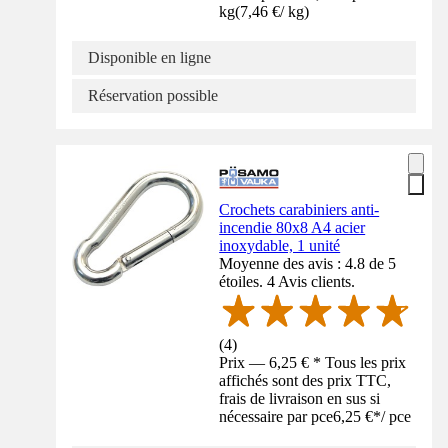
kg
(
7,46 €
/
kg
)
Disponible en ligne
Réservation possible
Crochets carabiniers anti-
incendie 80x8 A4 acier
inoxydable, 1 unité
Moyenne des avis : 4.8 de 5
étoiles. 4 Avis clients.
(
4
)
Prix — 6,25 € * Tous les prix
affichés sont des prix TTC,
frais de livraison en sus si
nécessaire par pce
6,25 €
*
/
pce