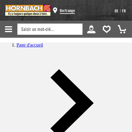
|
Bertrange
DE
FR
Page d'accueil