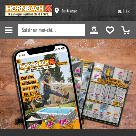
Bertrange
|
DE
FR