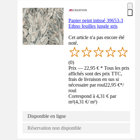
Papier peint intissé 39653-3
Ethno feuilles jungle gris
Cet article n'a pas encore été
noté.
(
0
)
Prix — 22,95 € * Tous les prix
affichés sont des prix TTC,
frais de livraison en sus si
nécessaire par roul
22,95 €
*
/
roul
Correspond à 4,31 € par
m²
(
4,31 €
/
m²
)
Disponible en ligne
Réservation non disponible