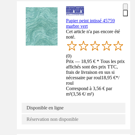
Papier peint intissé 45759
marbre vert
Cet article n'a pas encore été
noté.
(
0
)
Prix — 18,95 € * Tous les prix
affichés sont des prix TTC,
frais de livraison en sus si
nécessaire par roul
18,95 €
*
/
roul
Correspond à 3,56 € par
m²
(
3,56 €
/
m²
)
Disponible en ligne
Réservation non disponible