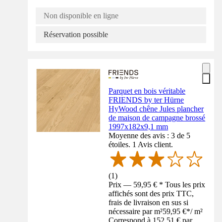
Non disponible en ligne
Réservation possible
Parquet en bois véritable
FRIENDS by ter Hürne
HyWood chêne Jules plancher
de maison de campagne brossé
1997x182x9,1 mm
Moyenne des avis : 3 de 5
étoiles. 1 Avis client.
(
1
)
Prix — 59,95 € * Tous les prix
affichés sont des prix TTC,
frais de livraison en sus si
nécessaire par m²
59,95 €
*
/
m²
Correspond à 152,51 € par