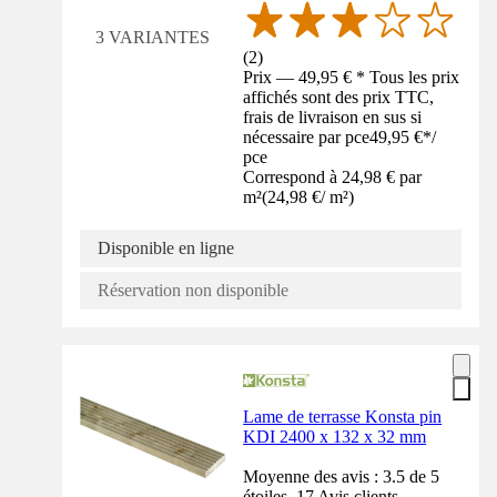
3 VARIANTES
(
2
)
Prix — 49,95 € * Tous les prix
affichés sont des prix TTC,
frais de livraison en sus si
nécessaire par pce
49,95 €
*
/
pce
Correspond à 24,98 € par
m²
(
24,98 €
/
m²
)
Disponible en ligne
Réservation non disponible
Lame de terrasse Konsta pin
KDI 2400 x 132 x 32 mm
Moyenne des avis : 3.5 de 5
étoiles. 17 Avis clients.