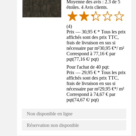
Moyenne des avis : 2.3 de 5
étoiles. 4 Avis clients.
(
4
)
Prix — 30,95 € * Tous les prix
affichés sont des prix TTC,
frais de livraison en sus si
nécessaire par m²
30,95 €
*
/
m²
Correspond à 77,16 € par
pqt
(
77,16 €
/
pqt
)
Pour l'achat de 40 pqt:
Prix — 29,95 € * Tous les prix
affichés sont des prix TTC,
frais de livraison en sus si
nécessaire par m²
29,95 €
*
/
m²
Correspond à 74,67 € par
pqt
(
74,67 €
/
pqt
)
Non disponible en ligne
Réservation non disponible