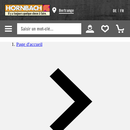
|
Bertrange
DE
FR
Page d'accueil