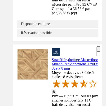
frais de livraison en sus si
nécessaire par m²
36,95 €
*
/
m²
Correspond à 36,58 € par
pqt
(
36,58 €
/
pqt
)
Disponible en ligne
Réservation possible
Stratifié hydrofuge Masterfloor
Milano Reale chevrons 1290 x
329 x 8 mm
Moyenne des avis : 3.6 de 5
étoiles. 8 Avis clients.
(
8
)
Prix — 19,95 € * Tous les prix
affichés sont des prix TTC,
frais de livraison en sus si