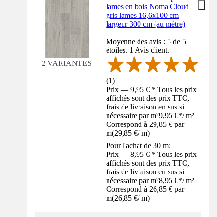
lames en bois Noma Cloud
gris lames 16,6x100 cm
largeur 300 cm (au mètre)
Moyenne des avis : 5 de 5
étoiles. 1 Avis client.
2 VARIANTES
(
1
)
Prix — 9,95 € * Tous les prix
affichés sont des prix TTC,
frais de livraison en sus si
nécessaire par m²
9,95 €
*
/
m²
Correspond à 29,85 € par
m
(
29,85 €
/
m
)
Pour l'achat de 30 m:
Prix — 8,95 € * Tous les prix
affichés sont des prix TTC,
frais de livraison en sus si
nécessaire par m²
8,95 €
*
/
m²
Correspond à 26,85 € par
m
(
26,85 €
/
m
)