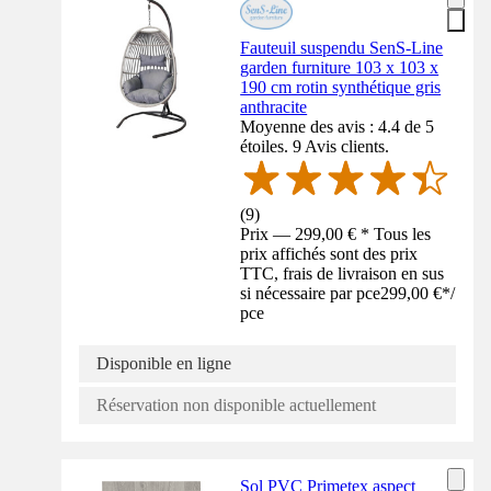
Fauteuil suspendu SenS-Line
garden furniture 103 x 103 x
190 cm rotin synthétique gris
anthracite
Moyenne des avis : 4.4 de 5
étoiles. 9 Avis clients.
(
9
)
Prix — 299,00 € * Tous les
prix affichés sont des prix
TTC, frais de livraison en sus
si nécessaire par pce
299,00 €
*
/
pce
Disponible en ligne
Réservation non disponible actuellement
Sol PVC Primetex aspect