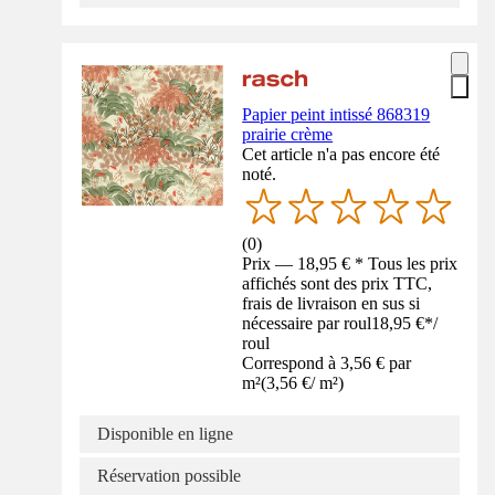
Papier peint intissé 868319
prairie crème
Cet article n'a pas encore été
noté.
(
0
)
Prix — 18,95 € * Tous les prix
affichés sont des prix TTC,
frais de livraison en sus si
nécessaire par roul
18,95 €
*
/
roul
Correspond à 3,56 € par
m²
(
3,56 €
/
m²
)
Disponible en ligne
Réservation possible