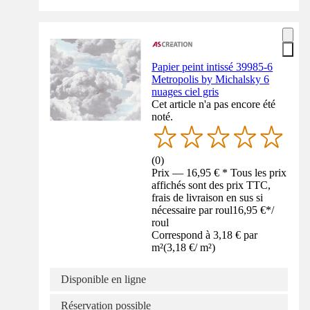
Papier peint intissé 39985-6
Metropolis by Michalsky 6
nuages ciel gris
Cet article n'a pas encore été
noté.
(
0
)
Prix — 16,95 € * Tous les prix
affichés sont des prix TTC,
frais de livraison en sus si
nécessaire par roul
16,95 €
*
/
roul
Correspond à 3,18 € par
m²
(
3,18 €
/
m²
)
Disponible en ligne
Réservation possible