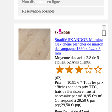
Non disponible en ligne
Réservation possible
Stratifié SKANDOR Morning
Oak chêne plancher de maison
de campagne 1380 x 244 x 8
mm
Moyenne des avis : 2.8 de 5
étoiles. 62 Avis clients.
(
62
)
Prix — 10,95 € * Tous les prix
affichés sont des prix TTC,
frais de livraison en sus si
nécessaire par m²
10,95 €
*
/
m²
Correspond à 29,50 € par
pqt
(
29,50 €
/
pqt
)
Pour l'achat de 42 pqt: