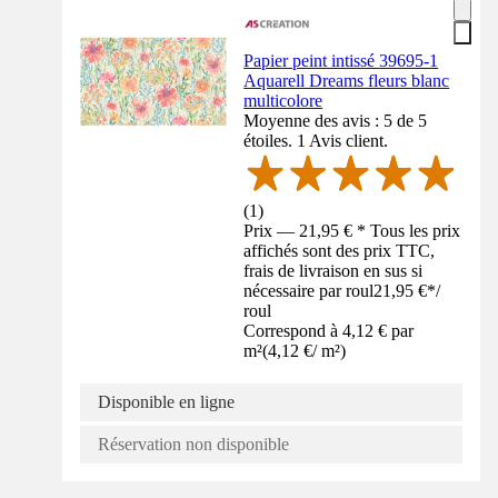
Papier peint intissé 39695-1
Aquarell Dreams fleurs blanc
multicolore
Moyenne des avis : 5 de 5
étoiles. 1 Avis client.
(
1
)
Prix — 21,95 € * Tous les prix
affichés sont des prix TTC,
frais de livraison en sus si
nécessaire par roul
21,95 €
*
/
roul
Correspond à 4,12 € par
m²
(
4,12 €
/
m²
)
Disponible en ligne
Réservation non disponible