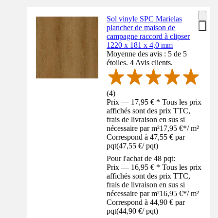
Sol vinyle SPC Marielas
plancher de maison de
campagne raccord à clipser
1220 x 181 x 4,0 mm
Moyenne des avis : 5 de 5
étoiles. 4 Avis clients.
(
4
)
Prix — 17,95 € * Tous les prix
affichés sont des prix TTC,
frais de livraison en sus si
nécessaire par m²
17,95 €
*
/
m²
Correspond à 47,55 € par
pqt
(
47,55 €
/
pqt
)
Pour l'achat de 48 pqt:
Prix — 16,95 € * Tous les prix
affichés sont des prix TTC,
frais de livraison en sus si
nécessaire par m²
16,95 €
*
/
m²
Correspond à 44,90 € par
pqt
(
44,90 €
/
pqt
)