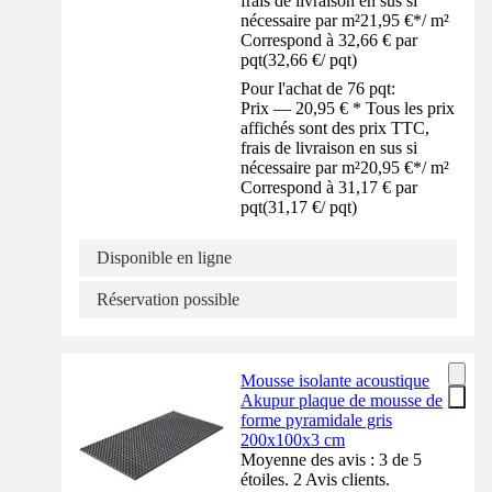
frais de livraison en sus si
nécessaire par m²
21,95 €
*
/
m²
Correspond à 32,66 € par
pqt
(
32,66 €
/
pqt
)
Pour l'achat de 76 pqt:
Prix — 20,95 € * Tous les prix
affichés sont des prix TTC,
frais de livraison en sus si
nécessaire par m²
20,95 €
*
/
m²
Correspond à 31,17 € par
pqt
(
31,17 €
/
pqt
)
Disponible en ligne
Réservation possible
Mousse isolante acoustique
Akupur plaque de mousse de
forme pyramidale gris
200x100x3 cm
Moyenne des avis : 3 de 5
étoiles. 2 Avis clients.