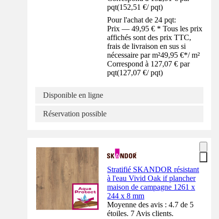
pqt
(
152,51 €
/
pqt
)
Pour l'achat de 24 pqt:
Prix — 49,95 € * Tous les prix
affichés sont des prix TTC,
frais de livraison en sus si
nécessaire par m²
49,95 €
*
/
m²
Correspond à 127,07 € par
pqt
(
127,07 €
/
pqt
)
Disponible en ligne
Réservation possible
Stratifié SKANDOR résistant
à l'eau Vivid Oak if plancher
maison de campagne 1261 x
244 x 8 mm
Moyenne des avis : 4.7 de 5
étoiles. 7 Avis clients.