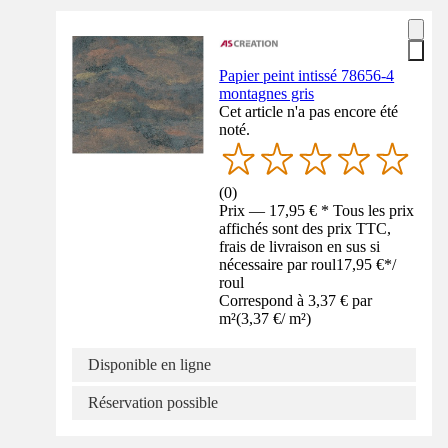
Papier peint intissé 78656-4
montagnes gris
Cet article n'a pas encore été
noté.
(
0
)
Prix — 17,95 € * Tous les prix
affichés sont des prix TTC,
frais de livraison en sus si
nécessaire par roul
17,95 €
*
/
roul
Correspond à 3,37 € par
m²
(
3,37 €
/
m²
)
Disponible en ligne
Réservation possible