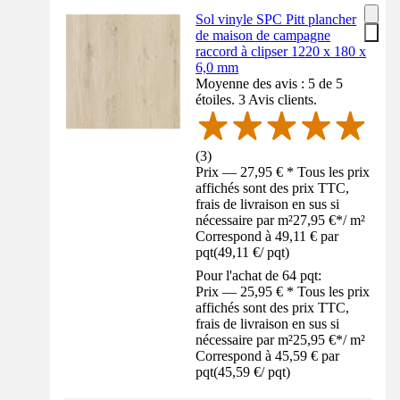
Sol vinyle SPC Pitt plancher
de maison de campagne
raccord à clipser 1220 x 180 x
6,0 mm
Moyenne des avis : 5 de 5
étoiles. 3 Avis clients.
(
3
)
Prix — 27,95 € * Tous les prix
affichés sont des prix TTC,
frais de livraison en sus si
nécessaire par m²
27,95 €
*
/
m²
Correspond à 49,11 € par
pqt
(
49,11 €
/
pqt
)
Pour l'achat de 64 pqt:
Prix — 25,95 € * Tous les prix
affichés sont des prix TTC,
frais de livraison en sus si
nécessaire par m²
25,95 €
*
/
m²
Correspond à 45,59 € par
pqt
(
45,59 €
/
pqt
)