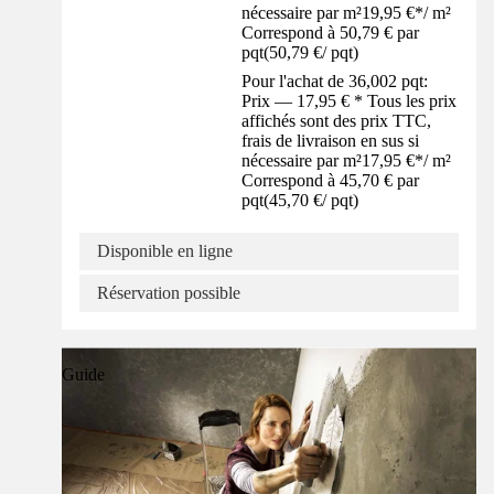
nécessaire par m²
19,95 €
*
/
m²
Correspond à 50,79 € par
pqt
(
50,79 €
/
pqt
)
Pour l'achat de 36,002 pqt:
Prix — 17,95 € * Tous les prix
affichés sont des prix TTC,
frais de livraison en sus si
nécessaire par m²
17,95 €
*
/
m²
Correspond à 45,70 € par
pqt
(
45,70 €
/
pqt
)
Disponible en ligne
Réservation possible
Guide