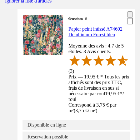
Ignorer la liste d'articles
Papier peint intissé A74602
Delphinium Forest bleu
Moyenne des avis : 4.7 de 5
étoiles. 3 Avis clients.
(
3
)
Prix — 19,95 € * Tous les prix
affichés sont des prix TTC,
frais de livraison en sus si
nécessaire par roul
19,95 €
*
/
roul
Correspond à 3,75 € par
m²
(
3,75 €
/
m²
)
Disponible en ligne
Réservation possible