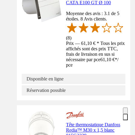
CATA E100 GT Ø 100
Moyenne des avis : 3.1 de 5
étoiles. 8 Avis clients.
(
8
)
Prix — 61,10 € * Tous les prix
affichés sont des prix TTC,
frais de livraison en sus si
nécessaire par pce
61,10 €
*
/
pce
Disponible en ligne
Réservation possible
Tête thermostatique Danfoss
Redia™ M30 x 1,5 blanc