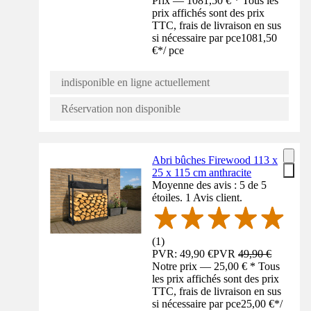
Prix — 1081,50 € * Tous les
prix affichés sont des prix
TTC, frais de livraison en sus
si nécessaire par pce
1081,50
€
*
/
pce
indisponible en ligne actuellement
Réservation non disponible
Abri bûches Firewood 113 x
25 x 115 cm anthracite
Moyenne des avis : 5 de 5
étoiles. 1 Avis client.
(
1
)
PVR: 49,90 €
PVR
49,90 €
Notre prix — 25,00 € * Tous
les prix affichés sont des prix
TTC, frais de livraison en sus
si nécessaire par pce
25,00 €
*
/