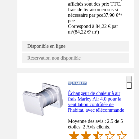
affichés sont des prix TTC,
frais de livraison en sus si
nécessaire par pce
37,90 €
*
/
pce
Correspond à 84,22 € par
m²
(
84,22 €
/
m²
)
Disponible en ligne
Réservation non disponible
Échangeur de chaleur à air
frais Marley Air 4.0 pour la
ventilation contrôlée de
l'habitat, avec télécommande
Moyenne des avis : 2.5 de 5
étoiles. 2 Avis clients.