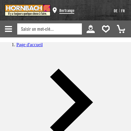
|
Bertrange
DE
FR
Page d'accueil