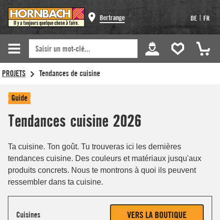
Bertrange
|
DE
FR