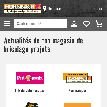
Bertrange
|
DE
FR