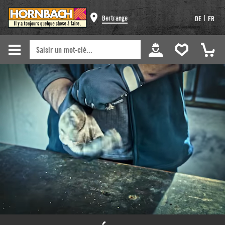
Bertrange
|
DE
FR