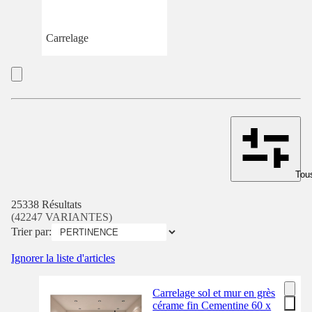
Carrelage
Tous
25338 Résultats
(42247 VARIANTES)
Trier par:
Ignorer la liste d'articles
Carrelage sol et mur en grès
cérame fin Cementine 60 x