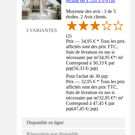
rectifié 60 x 120 x 0,9 cm
Moyenne des avis : 3 de 5
étoiles. 2 Avis clients.
3 VARIANTES
(
2
)
Prix — 34,95 € * Tous les prix
affichés sont des prix TTC,
frais de livraison en sus si
nécessaire par m²
34,95 €
*
/
m²
Correspond à 50,33 € par
pqt
(
50,33 €
/
pqt
)
Pour l'achat de 30 pqt:
Prix — 32,95 € * Tous les prix
affichés sont des prix TTC,
frais de livraison en sus si
nécessaire par m²
32,95 €
*
/
m²
Correspond à 47,45 € par
pqt
(
47,45 €
/
pqt
)
Disponible en ligne
Réservation non disponible