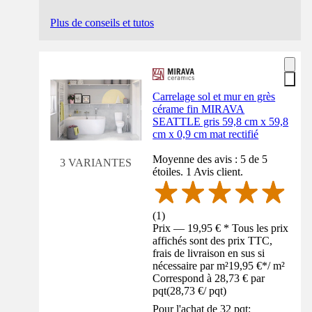
Plus de conseils et tutos
Carrelage sol et mur en grès
cérame fin MIRAVA
SEATTLE gris 59,8 cm x 59,8
cm x 0,9 cm mat rectifié
Moyenne des avis : 5 de 5
3 VARIANTES
étoiles. 1 Avis client.
(
1
)
Prix — 19,95 € * Tous les prix
affichés sont des prix TTC,
frais de livraison en sus si
nécessaire par m²
19,95 €
*
/
m²
Correspond à 28,73 € par
pqt
(
28,73 €
/
pqt
)
Pour l'achat de 32 pqt: