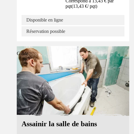
Correspond à 13,43 € par
pqt
(
13,43 €
/
pqt
)
Disponible en ligne
Réservation possible
Guide
Assainir la salle de bains