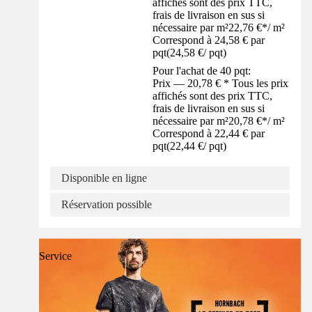
affichés sont des prix TTC,
frais de livraison en sus si
nécessaire par m²
22,76 €
*
/
m²
Correspond à 24,58 € par
pqt
(
24,58 €
/
pqt
)
Pour l'achat de 40 pqt:
Prix — 20,78 € * Tous les prix
affichés sont des prix TTC,
frais de livraison en sus si
nécessaire par m²
20,78 €
*
/
m²
Correspond à 22,44 € par
pqt
(
22,44 €
/
pqt
)
Disponible en ligne
Réservation possible
Service