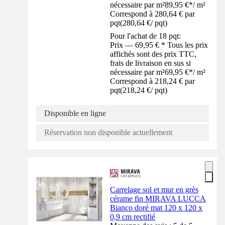
nécessaire par m²
89,95 €
*
/
m²
Correspond à 280,64 € par
pqt
(
280,64 €
/
pqt
)
Pour l'achat de 18 pqt:
Prix — 69,95 € * Tous les prix
affichés sont des prix TTC,
frais de livraison en sus si
nécessaire par m²
69,95 €
*
/
m²
Correspond à 218,24 € par
pqt
(
218,24 €
/
pqt
)
Disponible en ligne
Réservation non disponible actuellement
Carrelage sol et mur en grès
cérame fin MIRAVA LUCCA
Bianco doré mat 120 x 120 x
0,9 cm rectifié