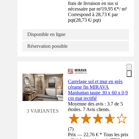
frais de livraison en sus si
nécessaire par m²
19,95 €
*
/
m²
Correspond à 28,73 € par
pqt
(
28,73 €
/
pqt
)
Disponible en ligne
Réservation possible
Carrelage sol et mur en grès
cérame fin MIRAVA
Manhattan taupe 30 x 60 x 0,9
cm mat rectifié
Moyenne des avis : 3.7 de 5
étoiles. 7 Avis clients.
3 VARIANTES
(
7
)
Prix — 22,76 € * Tous les prix