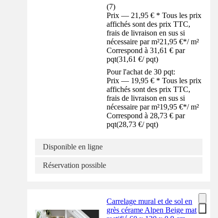
(
7
)
Prix — 21,95 € * Tous les prix
affichés sont des prix TTC,
frais de livraison en sus si
nécessaire par m²
21,95 €
*
/
m²
Correspond à 31,61 € par
pqt
(
31,61 €
/
pqt
)
Pour l'achat de 30 pqt:
Prix — 19,95 € * Tous les prix
affichés sont des prix TTC,
frais de livraison en sus si
nécessaire par m²
19,95 €
*
/
m²
Correspond à 28,73 € par
pqt
(
28,73 €
/
pqt
)
Disponible en ligne
Réservation possible
Carrelage mural et de sol en
grès cérame Alpen Beige mat