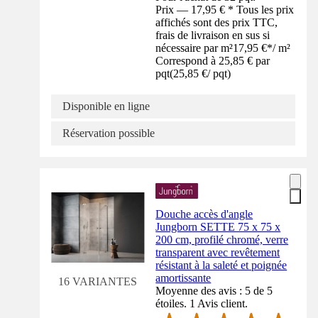
Prix — 17,95 € * Tous les prix
affichés sont des prix TTC,
frais de livraison en sus si
nécessaire par m²
17,95 €
*
/
m²
Correspond à 25,85 € par
pqt
(
25,85 €
/
pqt
)
Disponible en ligne
Réservation possible
Douche accès d'angle
Jungborn SETTE 75 x 75 x
200 cm, profilé chromé, verre
transparent avec revêtement
résistant à la saleté et poignée
amortissante
16 VARIANTES
Moyenne des avis : 5 de 5
étoiles. 1 Avis client.