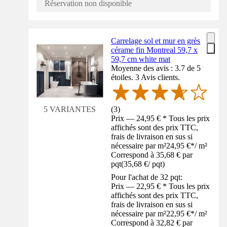
Réservation non disponible
Carrelage sol et mur en grès
cérame fin Montreal 59,7 x
59,7 cm white mat
Moyenne des avis : 3.7 de 5
étoiles. 3 Avis clients.
(
3
)
5 VARIANTES
Prix — 24,95 € * Tous les prix
affichés sont des prix TTC,
frais de livraison en sus si
nécessaire par m²
24,95 €
*
/
m²
Correspond à 35,68 € par
pqt
(
35,68 €
/
pqt
)
Pour l'achat de 32 pqt:
Prix — 22,95 € * Tous les prix
affichés sont des prix TTC,
frais de livraison en sus si
nécessaire par m²
22,95 €
*
/
m²
Correspond à 32,82 € par