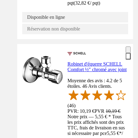
pqt
(
32,82 €
/
pqt
)
Disponible en ligne
Réservation non disponible
Robinet d'équerre SCHELL
Comfort ½" chromé avec joint
Moyenne des avis : 4.2 de 5
étoiles. 46 Avis clients.
(
46
)
PVR: 10,19 €
PVR
10,19 €
Notre prix — 5,55 € * Tous
les prix affichés sont des prix
TTC, frais de livraison en sus
si nécessaire par pce
5,55 €
*
/