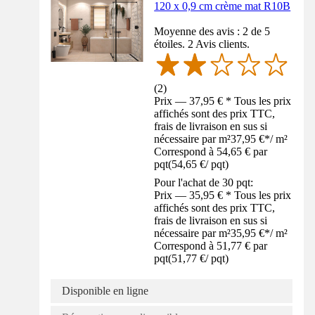
120 x 0,9 cm crème mat R10B
Moyenne des avis : 2 de 5
étoiles. 2 Avis clients.
(
2
)
Prix — 37,95 € * Tous les prix
affichés sont des prix TTC,
frais de livraison en sus si
nécessaire par m²
37,95 €
*
/
m²
Correspond à 54,65 € par
pqt
(
54,65 €
/
pqt
)
Pour l'achat de 30 pqt:
Prix — 35,95 € * Tous les prix
affichés sont des prix TTC,
frais de livraison en sus si
nécessaire par m²
35,95 €
*
/
m²
Correspond à 51,77 € par
pqt
(
51,77 €
/
pqt
)
Disponible en ligne