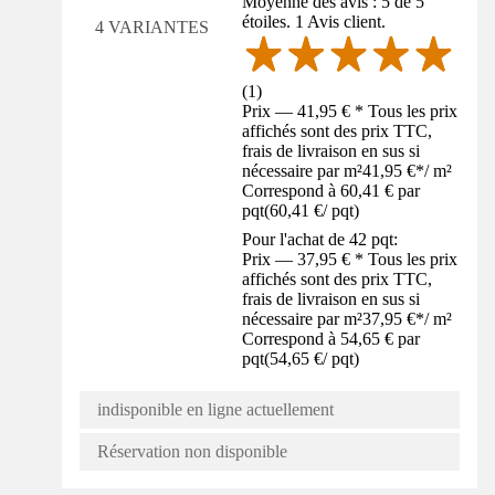
Moyenne des avis : 5 de 5
étoiles. 1 Avis client.
4 VARIANTES
(
1
)
Prix — 41,95 € * Tous les prix
affichés sont des prix TTC,
frais de livraison en sus si
nécessaire par m²
41,95 €
*
/
m²
Correspond à 60,41 € par
pqt
(
60,41 €
/
pqt
)
Pour l'achat de 42 pqt:
Prix — 37,95 € * Tous les prix
affichés sont des prix TTC,
frais de livraison en sus si
nécessaire par m²
37,95 €
*
/
m²
Correspond à 54,65 € par
pqt
(
54,65 €
/
pqt
)
indisponible en ligne actuellement
Réservation non disponible