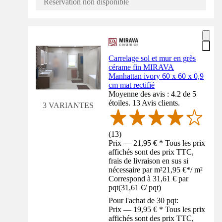
Réservation non disponible
Carrelage sol et mur en grès
cérame fin MIRAVA
Manhattan ivory 60 x 60 x 0,9
cm mat rectifié
Moyenne des avis : 4.2 de 5
étoiles. 13 Avis clients.
3 VARIANTES
(
13
)
Prix — 21,95 € * Tous les prix
affichés sont des prix TTC,
frais de livraison en sus si
nécessaire par m²
21,95 €
*
/
m²
Correspond à 31,61 € par
pqt
(
31,61 €
/
pqt
)
Pour l'achat de 30 pqt:
Prix — 19,95 € * Tous les prix
affichés sont des prix TTC,