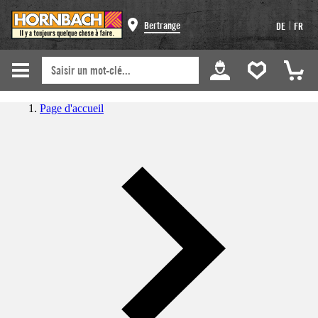
|
Bertrange
DE
FR
Page d'accueil