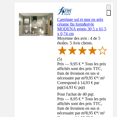
Carrelage sol et mur en grès
cérame fin form&style
MODENA grigio 30,5 x 61,5
x 0,74 cm
Moyenne des avis : 4 de 5
étoiles. 5 Avis clients.
(
5
)
Prix — 9,95 € * Tous les prix
affichés sont des prix TTC,
frais de livraison en sus si
nécessaire par m²
9,95 €
*
/
m²
Correspond à 14,93 € par
pqt
(
14,93 €
/
pqt
)
Pour l'achat de 40 pqt:
Prix — 8,95 € * Tous les prix
affichés sont des prix TTC,
frais de livraison en sus si
nécessaire par m²
8,95 €
*
/
m²