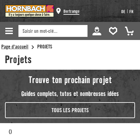
Bertrange
|
DE
FR