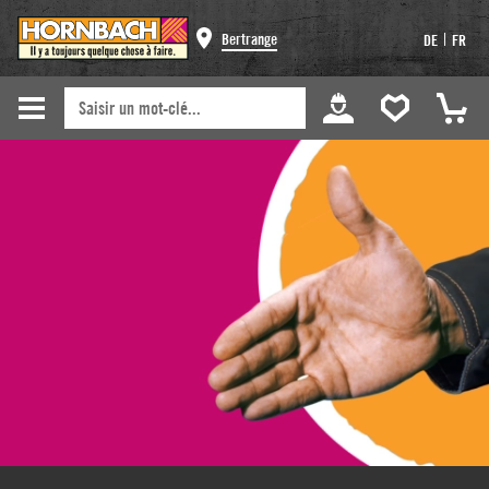
Bertrange
|
DE
FR