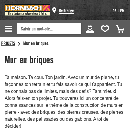
Bertrange
|
DE
FR