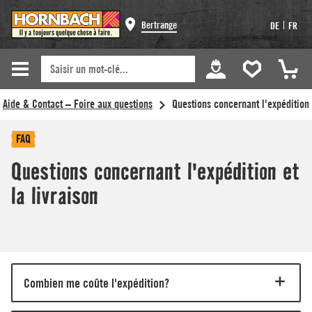
Bertrange
|
DE
FR