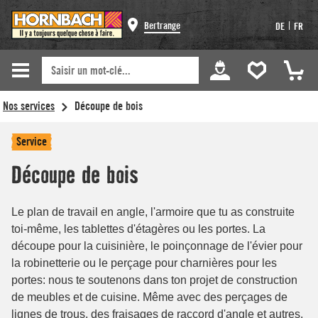
Bertrange
|
DE
FR