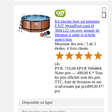
Kit piscine hors sol tubulaire
EXIT WoodPool rond Ø
360x122 cm avec groupe de
filtration à sable et échelle
aspect bois
Moyenne des avis : 5 de 5
étoiles. 4 Avis clients.
(
4
)
PVR: 719,00 €
PVR
719,00 €
Notre prix — 499,00 € * Tous
les prix affichés sont des prix
TTC, frais de livraison en sus
si nécessaire par pce
499,00 €
*
/
pce
Disponible en ligne
Réservation non disponible