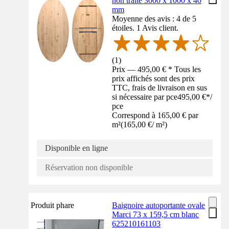
non traité 3000 x 1000 x 40
mm
Moyenne des avis : 4 de 5
étoiles. 1 Avis client.
(
1
)
Prix — 495,00 € * Tous les
prix affichés sont des prix
TTC, frais de livraison en sus
si nécessaire par pce
495,00 €
*
/
pce
Correspond à 165,00 € par
m²
(
165,00 €
/
m²
)
Disponible en ligne
Réservation non disponible
Produit phare
Baignoire autoportante ovale
Marci 73 x 159,5 cm blanc
625210161103