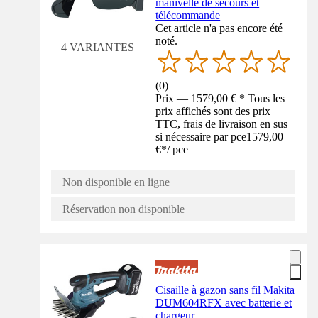
manivelle de secours et
télécommande
Cet article n'a pas encore été
noté.
4 VARIANTES
(
0
)
Prix — 1579,00 € * Tous les
prix affichés sont des prix
TTC, frais de livraison en sus
si nécessaire par pce
1579,00
€
*
/
pce
Non disponible en ligne
Réservation non disponible
Cisaille à gazon sans fil Makita
DUM604RFX avec batterie et
chargeur