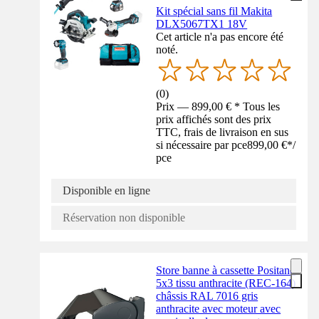
Kit spécial sans fil Makita
DLX5067TX1 18V
Cet article n'a pas encore été
noté.
(
0
)
Prix — 899,00 € * Tous les
prix affichés sont des prix
TTC, frais de livraison en sus
si nécessaire par pce
899,00 €
*
/
pce
Disponible en ligne
Réservation non disponible
Store banne à cassette Positano
5x3 tissu anthracite (REC-164)
châssis RAL 7016 gris
anthracite avec moteur avec