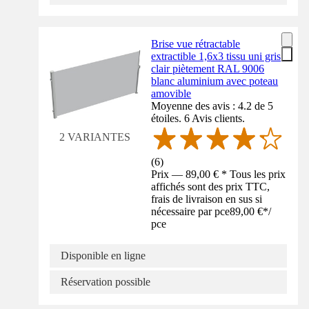
Brise vue rétractable
extractible 1,6x3 tissu uni gris
clair piètement RAL 9006
blanc aluminium avec poteau
amovible
Moyenne des avis : 4.2 de 5
étoiles. 6 Avis clients.
2 VARIANTES
(
6
)
Prix — 89,00 € * Tous les prix
affichés sont des prix TTC,
frais de livraison en sus si
nécessaire par pce
89,00 €
*
/
pce
Disponible en ligne
Réservation possible