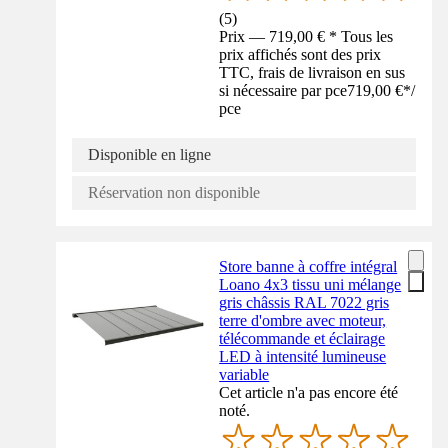
(
5
)
Prix — 719,00 € * Tous les
prix affichés sont des prix
TTC, frais de livraison en sus
si nécessaire par pce
719,00 €
*
/
pce
Disponible en ligne
Réservation non disponible
Store banne à coffre intégral
Loano 4x3 tissu uni mélange
gris châssis RAL 7022 gris
terre d'ombre avec moteur,
télécommande et éclairage
LED à intensité lumineuse
variable
Cet article n'a pas encore été
noté.