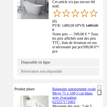
Cet article n'a pas encore été
noté.
(
0
)
PVR: 1489,00 €
PVR
1489,00
€
Notre prix — 599,00 € * Tous
les prix affichés sont des prix
TTC, frais de livraison en sus
si nécessaire par pce
599,00 €
*
/
pce
Disponible en ligne
Réservation non disponible
Produit phare
Baignoire autoportante ovale
Moye 71 x 169,5 cm blanc
avec évacuation
625257171003
Moyenne des avis : 5 de 5