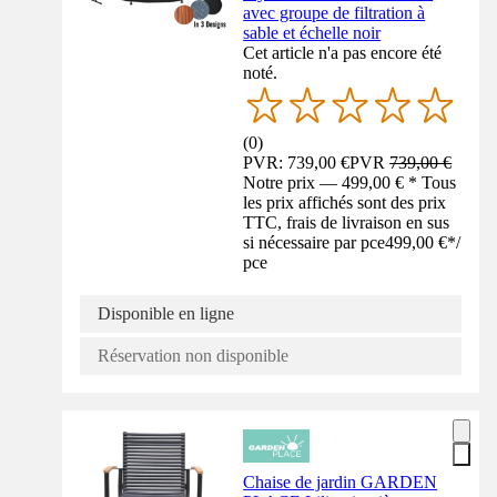
avec groupe de filtration à
sable et échelle noir
Cet article n'a pas encore été
noté.
(
0
)
PVR: 739,00 €
PVR
739,00 €
Notre prix — 499,00 € * Tous
les prix affichés sont des prix
TTC, frais de livraison en sus
si nécessaire par pce
499,00 €
*
/
pce
Disponible en ligne
Réservation non disponible
Chaise de jardin GARDEN