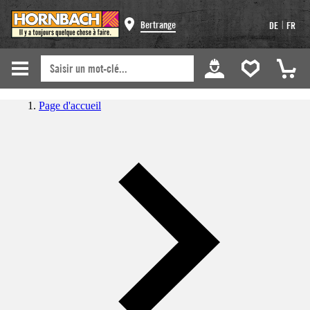
|
Bertrange
DE
FR
Page d'accueil