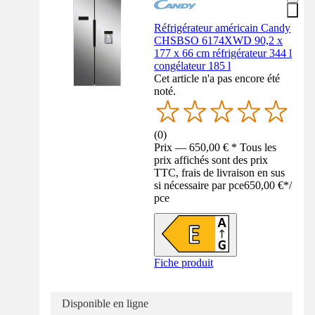
Réfrigérateur américain Candy
CHSBSO 6174XWD 90,2 x
177 x 66 cm réfrigérateur 344 l
congélateur 185 l
Cet article n'a pas encore été
noté.
(
0
)
Prix — 650,00 € * Tous les
prix affichés sont des prix
TTC, frais de livraison en sus
si nécessaire par pce
650,00 €
*
/
pce
Fiche produit
Disponible en ligne