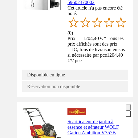
59602370002
Cet article n'a pas encore été
noté.
(
0
)
Prix — 1204,40 € * Tous les
prix affichés sont des prix
TTC, frais de livraison en sus
si nécessaire par pce
1204,40
€
*
/
pce
Disponible en ligne
Réservation non disponible
Scarificateur de jardin à
essence et aérateur WOLF
Garten Ambition V357B