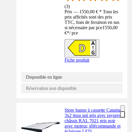
(
3
)
Prix — 1550,00 € * Tous les
prix affichés sont des prix
TTC, frais de livraison en sus
si nécessaire par pce
1550,00
€
*
/
pce
Fiche produit
Disponible en ligne
Réservation non disponible
Store banne à cassette Catania
3x2 tissu uni gris avec rayures
châssis RAL 7021 gris noir
avec moteur, télécommande et
éclairage LED