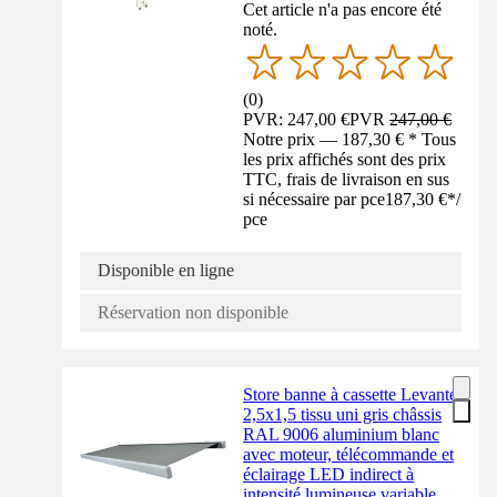
Cet article n'a pas encore été
noté.
(
0
)
PVR: 247,00 €
PVR
247,00 €
Notre prix — 187,30 € * Tous
les prix affichés sont des prix
TTC, frais de livraison en sus
si nécessaire par pce
187,30 €
*
/
pce
Disponible en ligne
Réservation non disponible
Store banne à cassette Levante
2,5x1,5 tissu uni gris châssis
RAL 9006 aluminium blanc
avec moteur, télécommande et
éclairage LED indirect à
intensité lumineuse variable