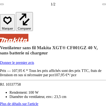
1
/
2
Comparer
Ventilateur sans fil Makita XGT® CF001GZ 40 V,
sans batterie ni chargeur
Donner le premier avis
Prix — 107,95 € * Tous les prix affichés sont des prix TTC, frais de
livraison en sus si nécessaire par pce
107,95 €
*
/
pce
Rf.
10337758
Rendement
:
100 W
Diamètre du ventilateur, env.
:
23,5 cm
Plus de détails sur l'article