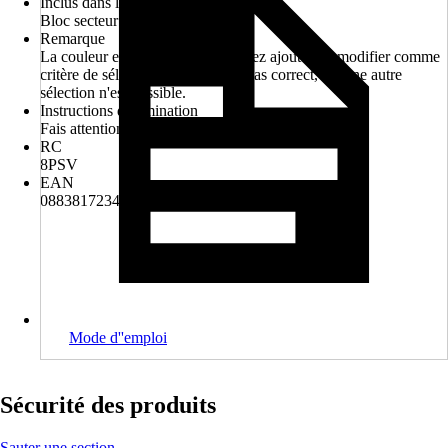
Inclus dans la livraison
Bloc secteur
Remarque
La couleur est bleu pétrole. Veuillez ajouter ou modifier comme
critère de sélection. Le vert n'est pas correct, aucune autre
sélection n'est possible.
Instructions d'élimination
Fais attention aux consignes pour l'élimination
RC
8PSV
EAN
088381723404, 2007007832502
Mode d''emploi
Sécurité des produits
Sauter une section