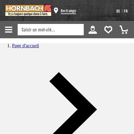
|
Bertrange
DE
FR
Page d'accueil