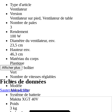
Type d'article
Ventilateur
Version
Ventilateur sur pied, Ventilateur de table
Nombre de pales
3
Rendement
100 W
Diamètre du ventilateur, env.
23,5 cm
Hauteur env.
46,3 cm
Matériau du corps
Plastique
Couleur boîtier
Afficher plus
Vert
Nombre de vitesses réglables
Fiches de données
3
Modèle
Sauter une section
Akku-Lüfter
Système de batterie
Makita XGT 40V
Poids
3 kg