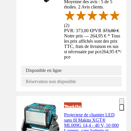
Moyenne des avis : 5 de 5
étoiles. 2 Avis clients.
(
2
)
PVR: 373,00 €
PVR
373,00 €
Notre prix — 264,95 € * Tous
les prix affichés sont des prix
TTC, frais de livraison en sus
si nécessaire par pce
264,95 €
*
/
pce
Disponible en ligne
Réservation non disponible
Projecteur de chantier LED
sans fil Makita XGT®
ML009G 14,4 - 40 V, 10 000
Lumens, sans batterie ni