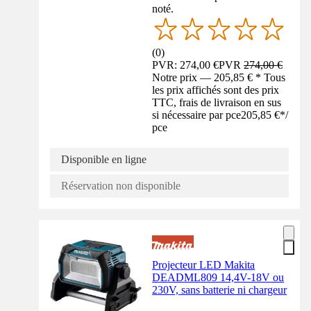
noté.
(
0
)
PVR: 274,00 €
PVR
274,00 €
Notre prix — 205,85 € * Tous
les prix affichés sont des prix
TTC, frais de livraison en sus
si nécessaire par pce
205,85 €
*
/
pce
Disponible en ligne
Réservation non disponible
Projecteur LED Makita
DEADML809 14,4V-18V ou
230V, sans batterie ni chargeur