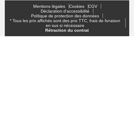
Mentions légales
Cookies
CGV
Déclaration d'accessibilité
Politique de protection des données
* Tous les prix affichés sont des prix TTC, frais de livraison
en sus si nécessaire
Rétraction du contrat