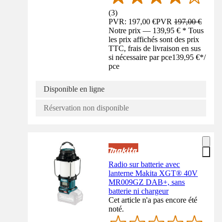
(
3
)
PVR: 197,00 €
PVR
197,00 €
Notre prix — 139,95 € * Tous
les prix affichés sont des prix
TTC, frais de livraison en sus
si nécessaire par pce
139,95 €
*
/
pce
Disponible en ligne
Réservation non disponible
Radio sur batterie avec
lanterne Makita XGT® 40V
MR009GZ DAB+, sans
batterie ni chargeur
Cet article n'a pas encore été
noté.