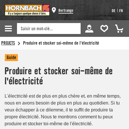
Bertrange
|
DE
FR