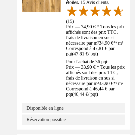
étoiles. 15 Avis clients.
(
15
)
Prix — 34,90 € * Tous les prix
affichés sont des prix TTC,
frais de livraison en sus si
nécessaire par m²
34,90 €
*
/
m²
Correspond à 47,81 € par
pqt
(
47,81 €
/
pqt
)
Pour l'achat de 36 pqt:
Prix — 33,90 € * Tous les prix
affichés sont des prix TTC,
frais de livraison en sus si
nécessaire par m²
33,90 €
*
/
m²
Correspond à 46,44 € par
pqt
(
46,44 €
/
pqt
)
Disponible en ligne
Réservation possible