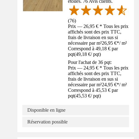
étoiles. 76 Avis clients.
(
76
)
Prix — 26,95 € * Tous les prix
affichés sont des prix TTC,
frais de livraison en sus si
nécessaire par m²
26,95 €
*
/
m²
Correspond à 49,18 € par
pqt
(
49,18 €
/
pqt
)
Pour l'achat de 36 pqt:
Prix — 24,95 € * Tous les prix
affichés sont des prix TTC,
frais de livraison en sus si
nécessaire par m²
24,95 €
*
/
m²
Correspond à 45,53 € par
pqt
(
45,53 €
/
pqt
)
Disponible en ligne
Réservation possible