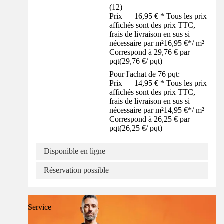
(
12
)
Prix — 16,95 € * Tous les prix
affichés sont des prix TTC,
frais de livraison en sus si
nécessaire par m²
16,95 €
*
/
m²
Correspond à 29,76 € par
pqt
(
29,76 €
/
pqt
)
Pour l'achat de 76 pqt:
Prix — 14,95 € * Tous les prix
affichés sont des prix TTC,
frais de livraison en sus si
nécessaire par m²
14,95 €
*
/
m²
Correspond à 26,25 € par
pqt
(
26,25 €
/
pqt
)
Disponible en ligne
Réservation possible
Service