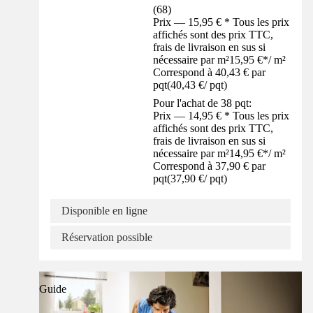
(
68
)
Prix — 15,95 € * Tous les prix
affichés sont des prix TTC,
frais de livraison en sus si
nécessaire par m²
15,95 €
*
/
m²
Correspond à 40,43 € par
pqt
(
40,43 €
/
pqt
)
Pour l'achat de 38 pqt:
Prix — 14,95 € * Tous les prix
affichés sont des prix TTC,
frais de livraison en sus si
nécessaire par m²
14,95 €
*
/
m²
Correspond à 37,90 € par
pqt
(
37,90 €
/
pqt
)
Disponible en ligne
Réservation possible
Guide