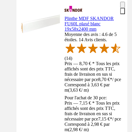
Plinthe MDF SKANDOR
FU60L plaxé blanc
19x58x2400 mm
Moyenne des avis : 4.6 de 5
étoiles. 14 Avis clients.
(
14
)
Prix — 8,70 € * Tous les prix
affichés sont des prix TTC,
frais de livraison en sus si
nécessaire par pce
8,70 €
*
/
pce
Correspond à 3,63 € par
m
(
3,63 €
/
m
)
Pour l'achat de 30 pce:
Prix — 7,15 € * Tous les prix
affichés sont des prix TTC,
frais de livraison en sus si
nécessaire par pce
7,15 €
*
/
pce
Correspond à 2,98 € par
m
(
2,98 €
/
m
)