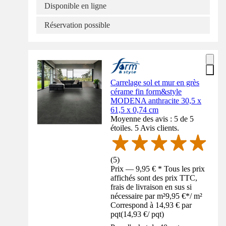
Disponible en ligne
Réservation possible
Carrelage sol et mur en grès
cérame fin form&style
MODENA anthracite 30,5 x
61,5 x 0,74 cm
Moyenne des avis : 5 de 5
étoiles. 5 Avis clients.
(
5
)
Prix — 9,95 € * Tous les prix
affichés sont des prix TTC,
frais de livraison en sus si
nécessaire par m²
9,95 €
*
/
m²
Correspond à 14,93 € par
pqt
(
14,93 €
/
pqt
)