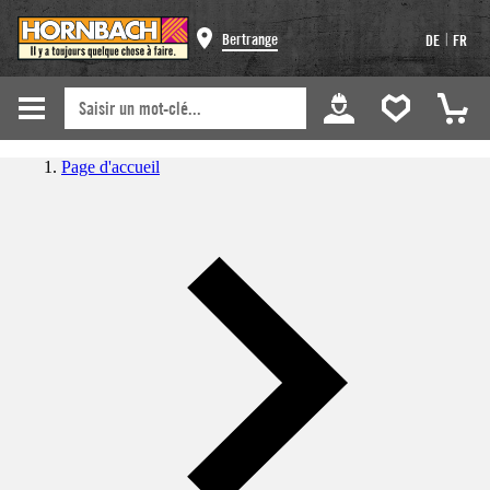
|
Bertrange
DE
FR
Page d'accueil