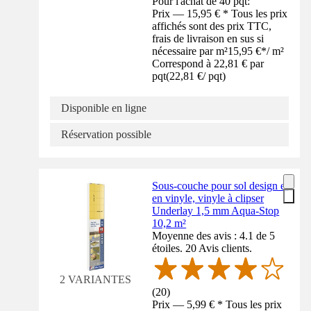
Pour l'achat de 40 pqt:
Prix — 15,95 € * Tous les prix
affichés sont des prix TTC,
frais de livraison en sus si
nécessaire par m²
15,95 €
*
/
m²
Correspond à 22,81 € par
pqt
(
22,81 €
/
pqt
)
Disponible en ligne
Réservation possible
Sous-couche pour sol design et
en vinyle, vinyle à clipser
Underlay 1,5 mm Aqua-Stop
10,2 m²
Moyenne des avis : 4.1 de 5
étoiles. 20 Avis clients.
2 VARIANTES
(
20
)
Prix — 5,99 € * Tous les prix