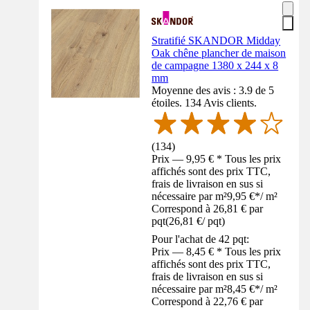
Stratifié SKANDOR Midday
Oak chêne plancher de maison
de campagne 1380 x 244 x 8
mm
Moyenne des avis : 3.9 de 5
étoiles. 134 Avis clients.
(
134
)
Prix — 9,95 € * Tous les prix
affichés sont des prix TTC,
frais de livraison en sus si
nécessaire par m²
9,95 €
*
/
m²
Correspond à 26,81 € par
pqt
(
26,81 €
/
pqt
)
Pour l'achat de 42 pqt:
Prix — 8,45 € * Tous les prix
affichés sont des prix TTC,
frais de livraison en sus si
nécessaire par m²
8,45 €
*
/
m²
Correspond à 22,76 € par