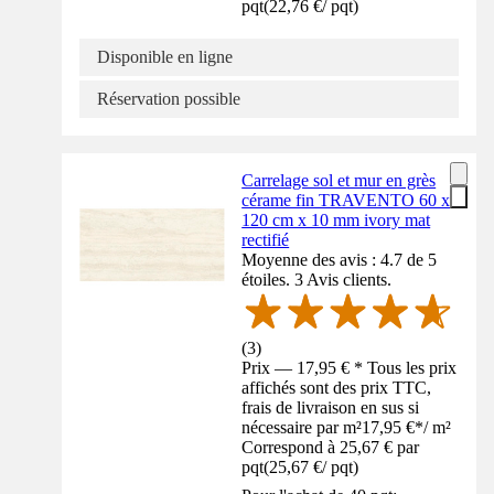
pqt
(
22,76 €
/
pqt
)
Disponible en ligne
Réservation possible
Carrelage sol et mur en grès
cérame fin TRAVENTO 60 x
120 cm x 10 mm ivory mat
rectifié
Moyenne des avis : 4.7 de 5
étoiles. 3 Avis clients.
(
3
)
Prix — 17,95 € * Tous les prix
affichés sont des prix TTC,
frais de livraison en sus si
nécessaire par m²
17,95 €
*
/
m²
Correspond à 25,67 € par
pqt
(
25,67 €
/
pqt
)