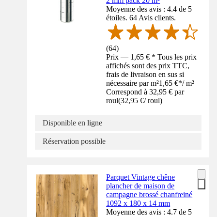
2 mm pack 20 m²
Moyenne des avis : 4.4 de 5
étoiles. 64 Avis clients.
(
64
)
Prix — 1,65 € * Tous les prix
affichés sont des prix TTC,
frais de livraison en sus si
nécessaire par m²
1,65 €
*
/
m²
Correspond à 32,95 € par
roul
(
32,95 €
/
roul
)
Disponible en ligne
Réservation possible
Parquet Vintage chêne
plancher de maison de
campagne brossé chanfreiné
1092 x 180 x 14 mm
Moyenne des avis : 4.7 de 5