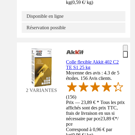
kg
(
0,59 €
/
kg
)
Disponible en ligne
Réservation possible
Colle flexible Akkit 402 C2
TE S1 25 kg
Moyenne des avis : 4.3 de 5
étoiles. 156 Avis clients.
2 VARIANTES
(
156
)
Prix — 23,89 € * Tous les prix
affichés sont des prix TTC,
frais de livraison en sus si
nécessaire par pce
23,89 €
*
/
pce
Correspond à 0,96 € par
kg
(
0,96 €
/
kg
)