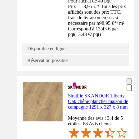
Pour l'achat de 40 pqt:
Prix — 8,95 € * Tous les prix
affichés sont des prix TTC,
frais de livraison en sus si
nécessaire par m²
8,95 €
*
/
m²
Correspond à 13,43 € par
pqt
(
13,43 €
/
pqt
)
Disponible en ligne
Réservation possible
Stratifié SKANDOR Liberty
Oak chêne plancher maison de
campagne 1291 x 327 x 8 mm
Moyenne des avis : 3.4 de 5
étoiles. 68 Avis clients.