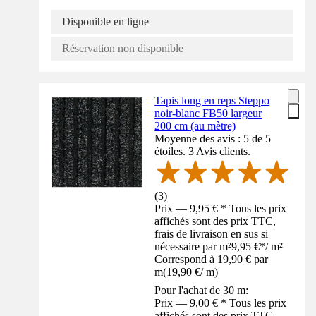
Disponible en ligne
Réservation non disponible
Tapis long en reps Steppo
noir-blanc FB50 largeur
200 cm (au mètre)
Moyenne des avis : 5 de 5
étoiles. 3 Avis clients.
(
3
)
Prix — 9,95 € * Tous les prix
affichés sont des prix TTC,
frais de livraison en sus si
nécessaire par m²
9,95 €
*
/
m²
Correspond à 19,90 € par
m
(
19,90 €
/
m
)
Pour l'achat de 30 m:
Prix — 9,00 € * Tous les prix
affichés sont des prix TTC,