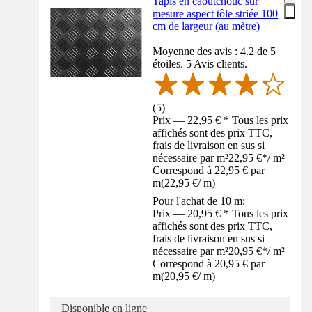
Tapis en caoutchouc sur
mesure aspect tôle striée 100
cm de largeur (au mètre)
Moyenne des avis : 4.2 de 5
étoiles. 5 Avis clients.
(
5
)
Prix — 22,95 € * Tous les prix
affichés sont des prix TTC,
frais de livraison en sus si
nécessaire par m²
22,95 €
*
/
m²
Correspond à 22,95 € par
m
(
22,95 €
/
m
)
Pour l'achat de 10 m:
Prix — 20,95 € * Tous les prix
affichés sont des prix TTC,
frais de livraison en sus si
nécessaire par m²
20,95 €
*
/
m²
Correspond à 20,95 € par
m
(
20,95 €
/
m
)
Disponible en ligne