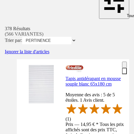
Tous
378 Résultats
(566 VARIANTES)
Trier par:
Ignorer la liste d'articles
Tapis antidérapant en mousse
souple blanc 65x180 cm
Moyenne des avis : 5 de 5
étoiles. 1 Avis client.
(
1
)
Prix — 14,95 € * Tous les prix
affichés sont des prix TTC,