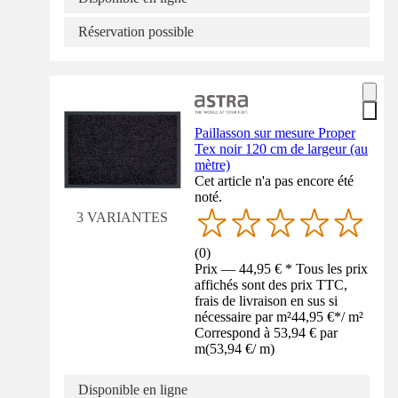
Réservation possible
Paillasson sur mesure Proper
Tex noir 120 cm de largeur (au
mètre)
Cet article n'a pas encore été
noté.
3 VARIANTES
(
0
)
Prix — 44,95 € * Tous les prix
affichés sont des prix TTC,
frais de livraison en sus si
nécessaire par m²
44,95 €
*
/
m²
Correspond à 53,94 € par
m
(
53,94 €
/
m
)
Disponible en ligne