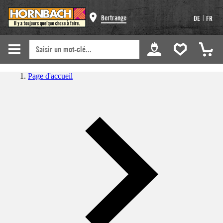
|
Bertrange
DE
FR
Page d'accueil