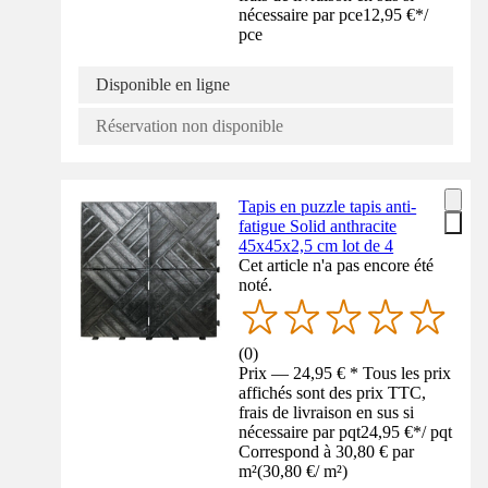
nécessaire par pce
12,95 €
*
/
pce
Disponible en ligne
Réservation non disponible
Tapis en puzzle tapis anti-
fatigue Solid anthracite
45x45x2,5 cm lot de 4
Cet article n'a pas encore été
noté.
(
0
)
Prix — 24,95 € * Tous les prix
affichés sont des prix TTC,
frais de livraison en sus si
nécessaire par pqt
24,95 €
*
/
pqt
Correspond à 30,80 € par
m²
(
30,80 €
/
m²
)