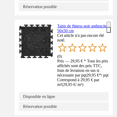
Réservation possible
Tapis de fitness noir anthracite
50x50 cm
Cet article n'a pas encore été
noté.
(
0
)
Prix — 29,95 € * Tous les prix
affichés sont des prix TTC,
frais de livraison en sus si
nécessaire par pqt
29,95 €
*
/
pqt
Correspond à 29,95 € par
m²
(
29,95 €
/
m²
)
Disponible en ligne
Réservation possible