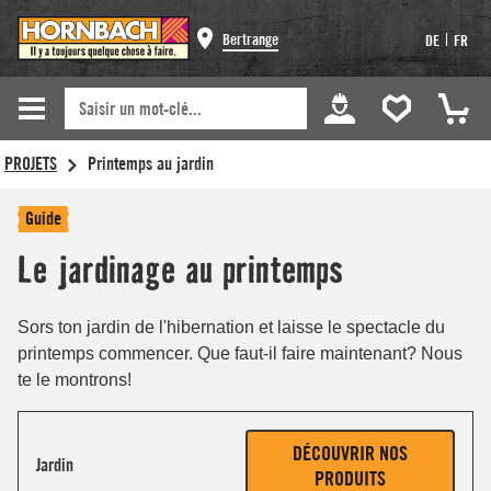
Bertrange
|
DE
FR