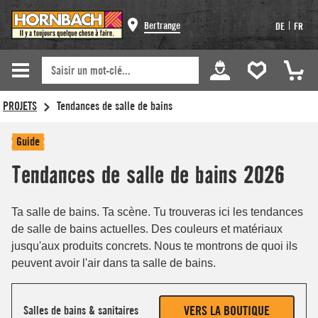
Bertrange
|
DE
FR