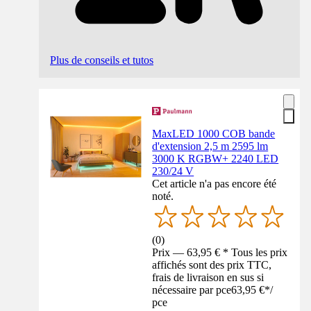
Plus de conseils et tutos
MaxLED 1000 COB bande
d'extension 2,5 m 2595 lm
3000 K RGBW+ 2240 LED
230/24 V
Cet article n'a pas encore été
noté.
(
0
)
Prix — 63,95 € * Tous les prix
affichés sont des prix TTC,
frais de livraison en sus si
nécessaire par pce
63,95 €
*
/
pce