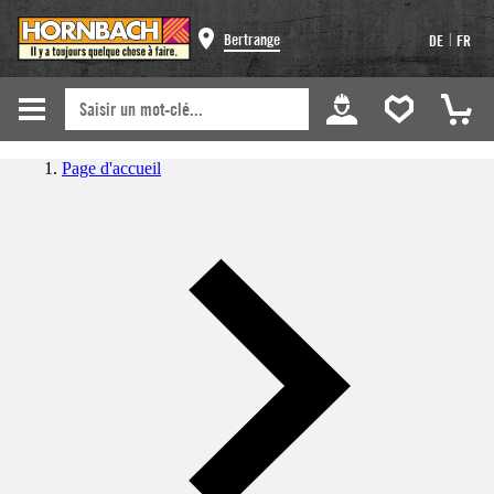
|
Bertrange
DE
FR
Page d'accueil