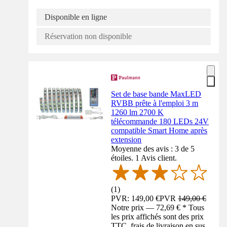
Disponible en ligne
Réservation non disponible
Set de base bande MaxLED
RVBB prête à l'emploi 3 m
1260 lm 2700 K
télécommande 180 LEDs 24V
compatible Smart Home après
extension
Moyenne des avis : 3 de 5
étoiles. 1 Avis client.
(
1
)
PVR: 149,00 €
PVR
149,00 €
Notre prix — 72,69 € * Tous
les prix affichés sont des prix
TTC, frais de livraison en sus