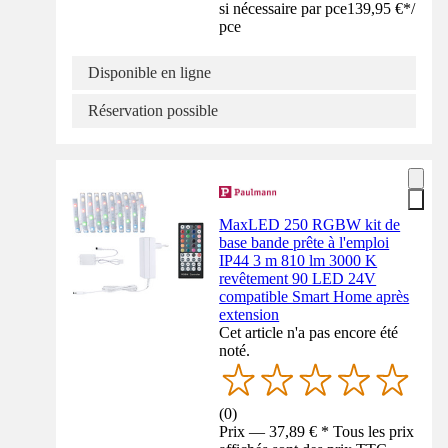
si nécessaire par pce
139,95 €
*
/
pce
Disponible en ligne
Réservation possible
MaxLED 250 RGBW kit de
base bande prête à l'emploi
IP44 3 m 810 lm 3000 K
revêtement 90 LED 24V
compatible Smart Home après
extension
Cet article n'a pas encore été
noté.
(
0
)
Prix — 37,89 € * Tous les prix