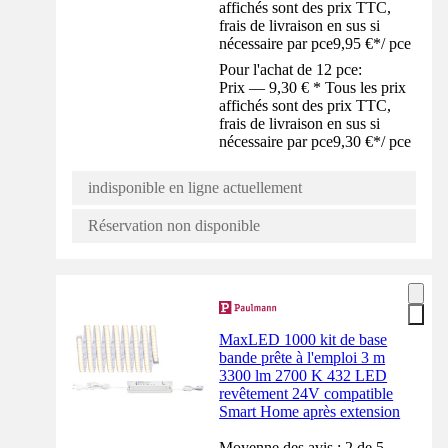
affichés sont des prix TTC,
frais de livraison en sus si
nécessaire par pce
9,95 €
*
/
pce
Pour l'achat de 12 pce:
Prix — 9,30 € * Tous les prix
affichés sont des prix TTC,
frais de livraison en sus si
nécessaire par pce
9,30 €
*
/
pce
indisponible en ligne actuellement
Réservation non disponible
MaxLED 1000 kit de base
bande prête à l'emploi 3 m
3300 lm 2700 K 432 LED
revêtement 24V compatible
Smart Home après extension
Moyenne des avis : 2 de 5