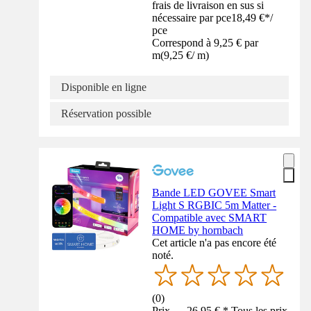
frais de livraison en sus si
nécessaire par pce
18,49 €
*
/
pce
Correspond à 9,25 € par
m
(
9,25 €
/
m
)
Disponible en ligne
Réservation possible
Bande LED GOVEE Smart
Light S RGBIC 5m Matter -
Compatible avec SMART
HOME by hornbach
Cet article n'a pas encore été
noté.
(
0
)
Prix — 26,95 € * Tous les prix