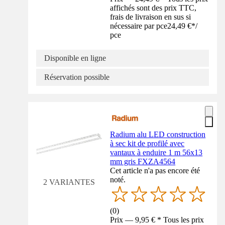
affichés sont des prix TTC,
frais de livraison en sus si
nécessaire par pce
24,49 €
*
/
pce
Disponible en ligne
Réservation possible
Radium alu LED construction
à sec kit de profilé avec
vantaux à enduire 1 m 56x13
mm gris FXZA4564
Cet article n'a pas encore été
noté.
2 VARIANTES
(
0
)
Prix — 9,95 € * Tous les prix