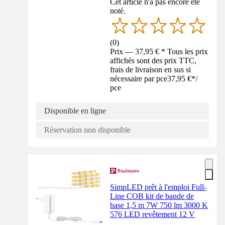
Cet article n'a pas encore été
noté.
(
0
)
Prix — 37,95 € * Tous les prix
affichés sont des prix TTC,
frais de livraison en sus si
nécessaire par pce
37,95 €
*
/
pce
Disponible en ligne
Réservation non disponible
SimpLED prêt à l'emploi Full-
Line COB kit de bande de
base 1,5 m 7W 750 lm 3000 K
576 LED revêtement 12 V