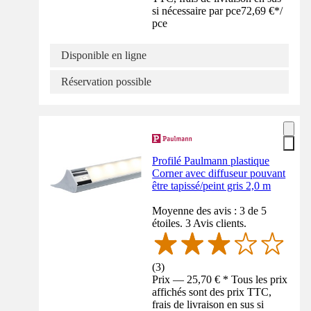
si nécessaire par pce
72,69 €
*
/
pce
Disponible en ligne
Réservation possible
Profilé Paulmann plastique
Corner avec diffuseur pouvant
être tapissé/peint gris 2,0 m
Moyenne des avis : 3 de 5
étoiles. 3 Avis clients.
(
3
)
Prix — 25,70 € * Tous les prix
affichés sont des prix TTC,
frais de livraison en sus si