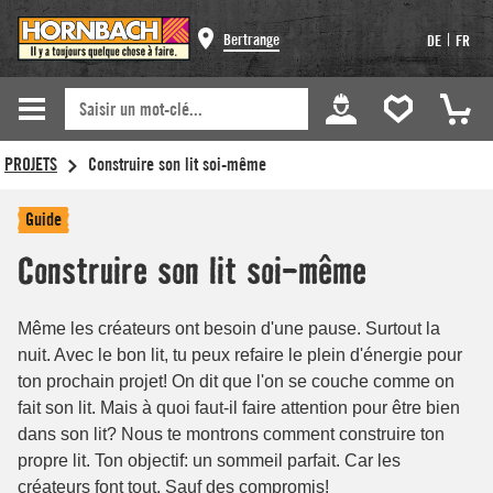
Bertrange
|
DE
FR