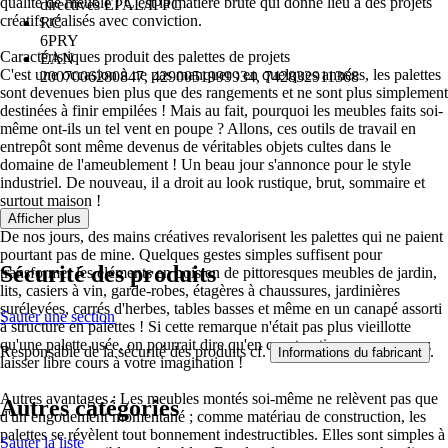
qualité de meuble ! C'est la matière brute qui donne lieu à des projets
directives EPAL/IPPC
créatifs réalisés avec conviction.
RC
6PRY
Caractéristiques produit des palettes de projets
EAN
C'est une occasion à ne pas manquer : en quelques années, les palettes
2007006280847, 4290051999934, 742832911368
sont devenues bien plus que des rangements et ne sont plus simplement
destinées à finir empilées ! Mais au fait, pourquoi les meubles faits soi-
même ont-ils un tel vent en poupe ? Allons, ces outils de travail en
entrepôt sont même devenus de véritables objets cultes dans le
domaine de l'ameublement ! Un beau jour s'annonce pour le style
industriel. De nouveau, il a droit au look rustique, brut, sommaire et
surtout maison !
Afficher plus
De nos jours, des mains créatives revalorisent les palettes qui ne paient
pourtant pas de mine. Quelques gestes simples suffisent pour
Sécurité des produits
transformer les éléments en bois en de pittoresques meubles de jardin,
lits, casiers à vin, garde-robes, étagères à chaussures, jardinières
surélevées, carrés d'herbes, tables basses et même en un canapé assorti
Sauter une section
à structure en palettes ! Si cette remarque n'était pas plus vieillotte
qu'une palette usée, on pourrait dire qu'en construction, vous pouvez
Responsable de la sécurité des produits cf.
.
Informations du fabricant
laisser libre cours à votre imagination !
Autres avantages : Les meubles montés soi-même ne relèvent pas que
Autres catégories
d'un engouement momentané ; comme matériau de construction, les
palettes se révèlent tout bonnement indestructibles. Elles sont simples à
Sauter la liste