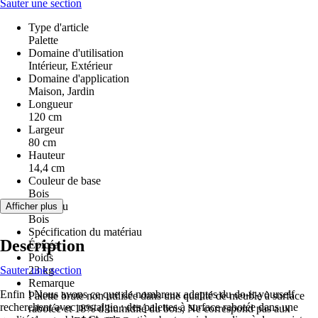
Sauter une section
Type d'article
Palette
Domaine d'utilisation
Intérieur, Extérieur
Domaine d'application
Maison, Jardin
Longueur
120 cm
Largeur
80 cm
Hauteur
14,4 cm
Couleur de base
Bois
Matériau
Afficher plus
Bois
Spécification du matériau
Description
Épicéa
Poids
Sauter une section
23 kg
Remarque
Enfin ! Nous avons ce que de nombreux adeptes du do-it-yourself
Palette brute non utilisée dans une qualité de meuble à surface
recherchent avec nostalgie : des palettes à surface rabotée dans une
rabotée et 18% d’humidité du bois, Ne correspond pas aux