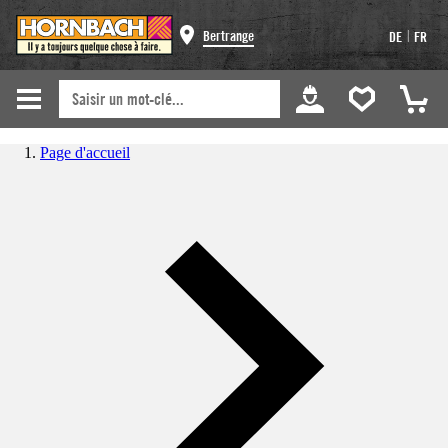
|
Bertrange
DE
FR
Page d'accueil