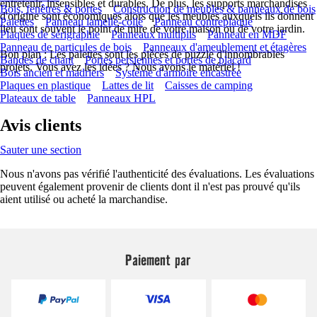
entretenir, insensibles et durables. De plus, les supports marchandises
Bois, fenêtres & portes
Construction de meubles & panneaux de bois
d'origine sont économiques alors que les meubles auxquels ils donnent
Palettes
Panneau lamellé-collé
Panneau contreplaqué
lieu sont souvent le point de mire de votre maison ou de votre jardin.
Plaques de sérigraphie
Panneaux multiplis
Panneau en MDF
Panneau de particules de bois
Panneaux d'ameublement et étagères
Bon plan : Les palettes sont les pièces de puzzle d'innombrables
Bandes de chant
Portes persiennes et portes de placard
projets. Vous avez les idées ? Nous avons le matériel !
Bois ancien et madriers
Système d'armoire encastrée
Plaques en plastique
Lattes de lit
Caisses de camping
Plateaux de table
Panneaux HPL
Avis clients
Sauter une section
Nous n'avons pas vérifié l'authenticité des évaluations. Les évaluations
peuvent également provenir de clients dont il n'est pas prouvé qu'ils
aient utilisé ou acheté la marchandise.
Paiement par