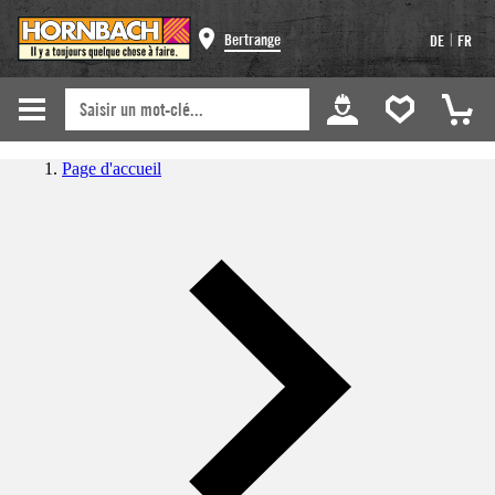
|
Bertrange
DE
FR
Page d'accueil