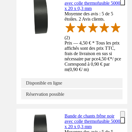
avec colle thermofusible 5000
x 20 x 0,3 mm
Moyenne des avis : 5 de 5
étoiles. 2 Avis clients.
(
2
)
Prix — 4,50 € * Tous les prix
affichés sont des prix TTC,
frais de livraison en sus si
nécessaire par pce
4,50 €
*
/
pce
Correspond à 0,90 € par
m
(
0,90 €
/
m
)
Disponible en ligne
Réservation possible
Bande de chants frêne noir
avec colle thermofusible 5000
x 20 x 0,3 mm
Moyenne des avis : 5 de 5