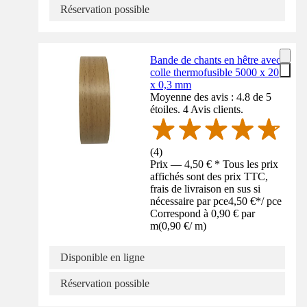
Réservation possible
Bande de chants en hêtre avec
colle thermofusible 5000 x 20
x 0,3 mm
Moyenne des avis : 4.8 de 5
étoiles. 4 Avis clients.
(
4
)
Prix — 4,50 € * Tous les prix
affichés sont des prix TTC,
frais de livraison en sus si
nécessaire par pce
4,50 €
*
/
pce
Correspond à 0,90 € par
m
(
0,90 €
/
m
)
Disponible en ligne
Réservation possible