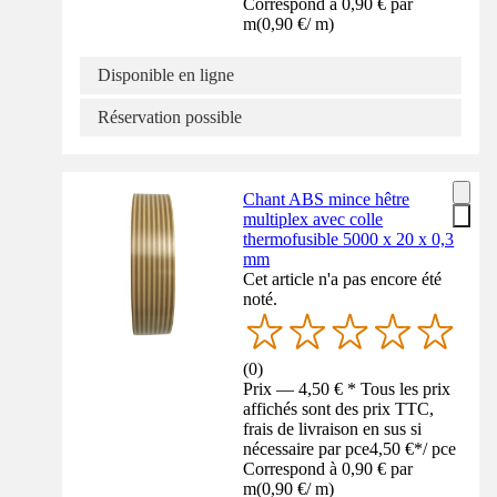
Correspond à 0,90 € par
m
(
0,90 €
/
m
)
Disponible en ligne
Réservation possible
Chant ABS mince hêtre
multiplex avec colle
thermofusible 5000 x 20 x 0,3
mm
Cet article n'a pas encore été
noté.
(
0
)
Prix — 4,50 € * Tous les prix
affichés sont des prix TTC,
frais de livraison en sus si
nécessaire par pce
4,50 €
*
/
pce
Correspond à 0,90 € par
m
(
0,90 €
/
m
)