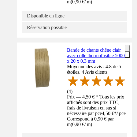
m
(
0,90 €
/
m
)
Disponible en ligne
Réservation possible
Bande de chants chêne clair
avec colle thermofusible 5000
x 20 x 0,3 mm
Moyenne des avis : 4.8 de 5
étoiles. 4 Avis clients.
(
4
)
Prix — 4,50 € * Tous les prix
affichés sont des prix TTC,
frais de livraison en sus si
nécessaire par pce
4,50 €
*
/
pce
Correspond à 0,90 € par
m
(
0,90 €
/
m
)