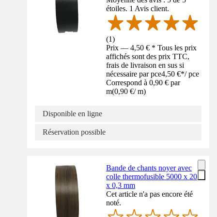
étoiles. 1 Avis client.
(
1
)
Prix — 4,50 € * Tous les prix
affichés sont des prix TTC,
frais de livraison en sus si
nécessaire par pce
4,50 €
*
/
pce
Correspond à 0,90 € par
m
(
0,90 €
/
m
)
Disponible en ligne
Réservation possible
Bande de chants noyer avec
colle thermofusible 5000 x 20
x 0,3 mm
Cet article n'a pas encore été
noté.