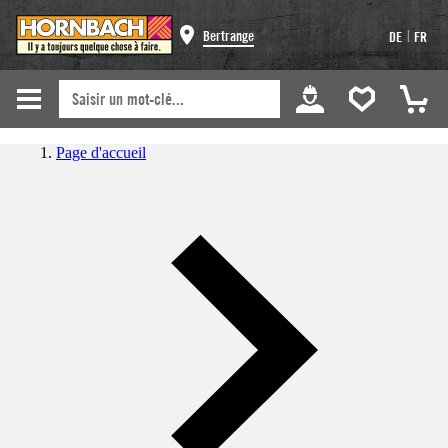
|
Bertrange
DE
FR
Page d'accueil