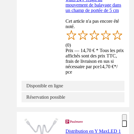
mouvement de balayage dans
un champ de portée de 5 cm
Cet article n'a pas encore été
noté.
(
0
)
Prix — 14,70 € * Tous les prix
affichés sont des prix TTC,
frais de livraison en sus si
nécessaire par pce
14,70 €
*
/
pce
Disponible en ligne
Réservation possible
Distribution en Y MaxLED 1