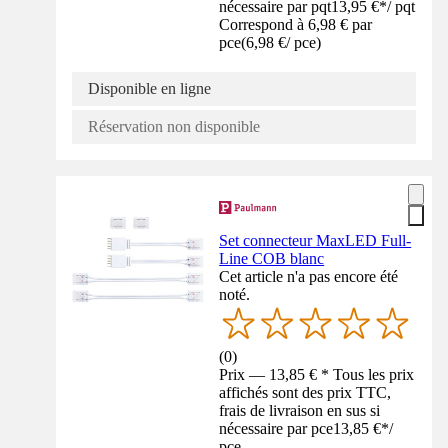
nécessaire par pqt
13,95 €
*
/
pqt
Correspond à 6,98 € par
pce
(
6,98 €
/
pce
)
Disponible en ligne
Réservation non disponible
Set connecteur MaxLED Full-
Line COB blanc
Cet article n'a pas encore été
noté.
(
0
)
Prix — 13,85 € * Tous les prix
affichés sont des prix TTC,
frais de livraison en sus si
nécessaire par pce
13,85 €
*
/
pce