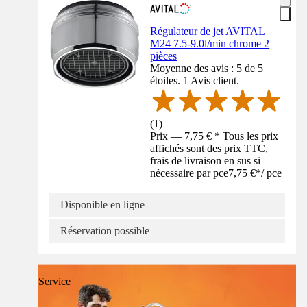
Régulateur de jet AVITAL
M24 7.5-9.0l/min chrome 2
pièces
Moyenne des avis : 5 de 5
étoiles. 1 Avis client.
(
1
)
Prix — 7,75 € * Tous les prix
affichés sont des prix TTC,
frais de livraison en sus si
nécessaire par pce
7,75 €
*
/
pce
Disponible en ligne
Réservation possible
Service