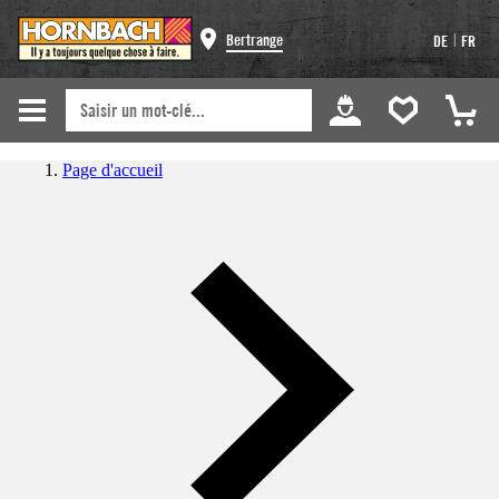
|
Bertrange
DE
FR
Page d'accueil