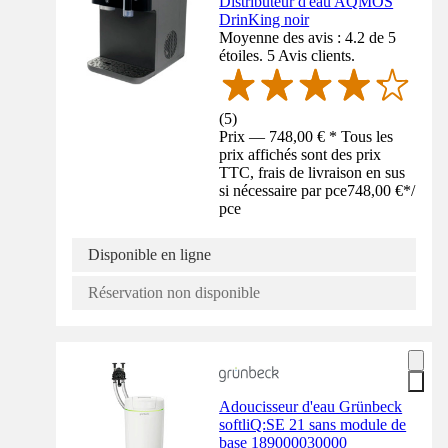
Distributeur d'eau AQMOS
DrinKing noir
Moyenne des avis : 4.2 de 5
étoiles. 5 Avis clients.
(
5
)
Prix — 748,00 € * Tous les
prix affichés sont des prix
TTC, frais de livraison en sus
si nécessaire par pce
748,00 €
*
/
pce
Disponible en ligne
Réservation non disponible
Adoucisseur d'eau Grünbeck
softliQ:SE 21 sans module de
base 189000030000