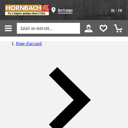
|
Bertrange
DE
FR
Page d'accueil