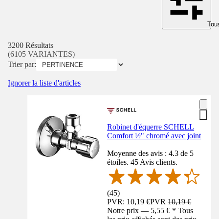
Tous
3200 Résultats
(6105 VARIANTES)
Trier par:
Ignorer la liste d'articles
Robinet d'équerre SCHELL
Comfort ½" chromé avec joint
Moyenne des avis : 4.3 de 5
étoiles. 45 Avis clients.
(
45
)
PVR: 10,19 €
PVR
10,19 €
Notre prix — 5,55 € * Tous