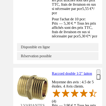
les prix affichés sont des prix
TTC, frais de livraison en sus
si nécessaire par pce
5,55 €
*
/
pce
Pour l'achat de 10 pce:
Prix — 5,30 € * Tous les prix
affichés sont des prix TTC,
frais de livraison en sus si
nécessaire par pce
5,30 €
*
/
pce
Disponible en ligne
Réservation possible
Raccord double 1/2" laiton
Moyenne des avis : 4.5 de 5
étoiles. 4 Avis clients.
(
4
)
Prix — 3,90 € * Tous les prix
3 VARIANTES