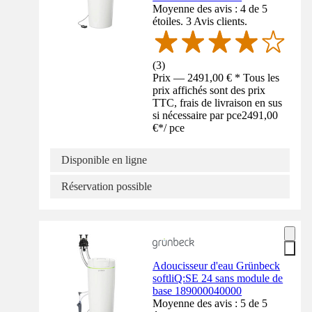
Moyenne des avis : 4 de 5
étoiles. 3 Avis clients.
(
3
)
Prix — 2491,00 € * Tous les
prix affichés sont des prix
TTC, frais de livraison en sus
si nécessaire par pce
2491,00
€
*
/
pce
Disponible en ligne
Réservation possible
Adoucisseur d'eau Grünbeck
softliQ:SE 24 sans module de
base 189000040000
Moyenne des avis : 5 de 5