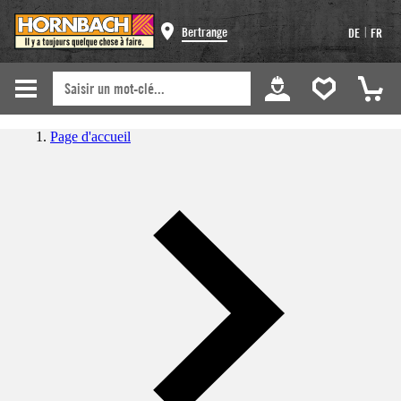
|
Bertrange
DE
FR
Page d'accueil