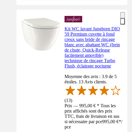
Kit WC lavant Jungborn DIO
59 Premium cuvette à fond
creux sans bride de rinçage
blanc avec abattant WC (frein
de chute, Quick-Release
facilement amovible)
technique de rinçage Turbo
Flush, éclairage nocturne
Moyenne des avis : 3.9 de 5
étoiles. 13 Avis clients.
(
13
)
Prix — 995,00 € * Tous les
prix affichés sont des prix
TTC, frais de livraison en sus
si nécessaire par pce
995,00 €
*
/
pce