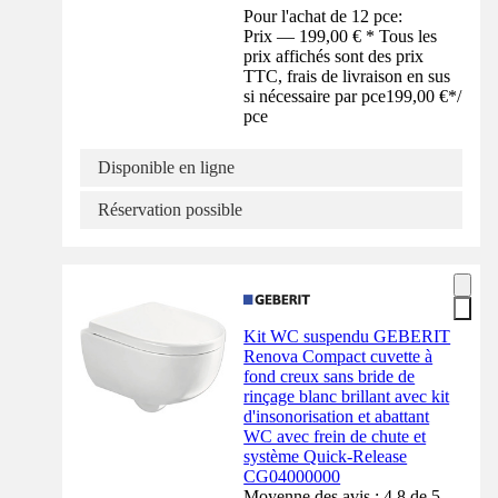
Pour l'achat de 12 pce:
Prix — 199,00 € * Tous les
prix affichés sont des prix
TTC, frais de livraison en sus
si nécessaire par pce
199,00 €
*
/
pce
Disponible en ligne
Réservation possible
Kit WC suspendu GEBERIT
Renova Compact cuvette à
fond creux sans bride de
rinçage blanc brillant avec kit
d'insonorisation et abattant
WC avec frein de chute et
système Quick-Release
CG04000000
Moyenne des avis : 4.8 de 5