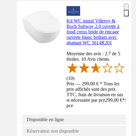
Kit WC mural Villeroy &
Boch Subway 2.0 cuvette à
fond creux bride de rinçage
ouverte blanc brillant avec
abattant WC 5614R201
Moyenne des avis : 2.7 de 5
étoiles. 10 Avis clients.
(
10
)
Prix — 299,00 € * Tous les
prix affichés sont des prix
TTC, frais de livraison en sus
si nécessaire par pce
299,00 €
*
/
pce
Disponible en ligne
Réservation non disponible