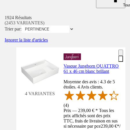
Tous
1924 Résultats
(2453 VARIANTES)
Trier par:
Ignorer la liste d'articles
Vasque Jungborn QUATTRO
61 x 46 cm blanc brillant
Moyenne des avis : 4.3 de 5
étoiles. 4 Avis clients.
4 VARIANTES
(
4
)
Prix — 239,00 € * Tous les
prix affichés sont des prix
TTC, frais de livraison en sus
si nécessaire par pce
239,00 €
*
/