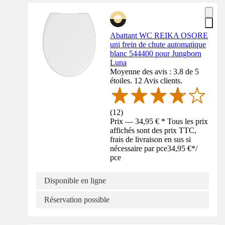
Abattant WC REIKA OSORE
uni frein de chute automatique
blanc 544400 pour Jungborn
Luna
Moyenne des avis : 3.8 de 5
étoiles. 12 Avis clients.
(
12
)
Prix — 34,95 € * Tous les prix
affichés sont des prix TTC,
frais de livraison en sus si
nécessaire par pce
34,95 €
*
/
pce
Disponible en ligne
Réservation possible