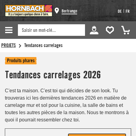
Bertrange
|
DE
FR