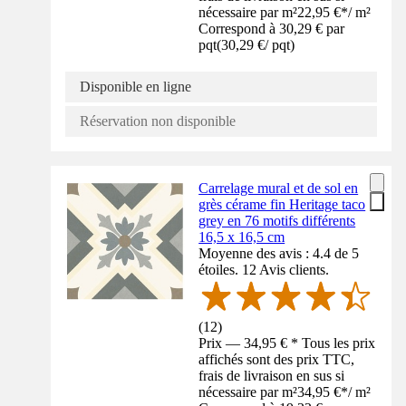
nécessaire par m²
22,95 €
*
/
m²
Correspond à 30,29 € par
pqt
(
30,29 €
/
pqt
)
Disponible en ligne
Réservation non disponible
Carrelage mural et de sol en
grès cérame fin Heritage taco
grey en 76 motifs différents
16,5 x 16,5 cm
Moyenne des avis : 4.4 de 5
étoiles. 12 Avis clients.
(
12
)
Prix — 34,95 € * Tous les prix
affichés sont des prix TTC,
frais de livraison en sus si
nécessaire par m²
34,95 €
*
/
m²