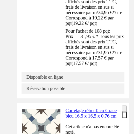
affichés sont des prix TTC,
frais de livraison en sus si
nécessaire par m²
34,95 €
*
/
m²
Correspond à 19,22 € par
pqt
(
19,22 €
/
pqt
)
Pour l'achat de 108 pqt:
Prix — 31,95 € * Tous les prix
affichés sont des prix TTC,
frais de livraison en sus si
nécessaire par m²
31,95 €
*
/
m²
Correspond à 17,57 € par
pqt
(
17,57 €
/
pqt
)
Disponible en ligne
Réservation possible
Carrelage rétro Taco Grace
bleu 16,5 x 16,5 x 0,76 cm
Cet article n'a pas encore été
noté.