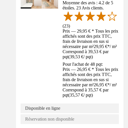
Moyenne des avis : 4.2 de 5
étoiles. 23 Avis clients.
(
23
)
Prix — 29,95 € * Tous les prix
affichés sont des prix TTC,
frais de livraison en sus si
nécessaire par m²
29,95 €
*
/
m²
Correspond à 39,53 € par
pqt
(
39,53 €
/
pqt
)
Pour l'achat de 48 pqt:
Prix — 26,95 € * Tous les prix
affichés sont des prix TTC,
frais de livraison en sus si
nécessaire par m²
26,95 €
*
/
m²
Correspond à 35,57 € par
pqt
(
35,57 €
/
pqt
)
Disponible en ligne
Réservation non disponible