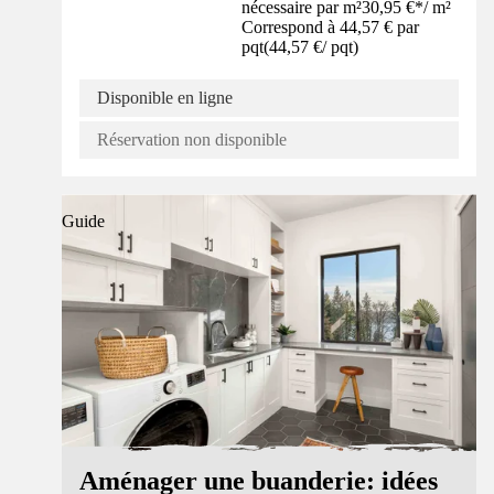
nécessaire par m²
30,95 €
*
/
m²
Correspond à 44,57 € par
pqt
(
44,57 €
/
pqt
)
Disponible en ligne
Réservation non disponible
Guide
Aménager une buanderie: idées