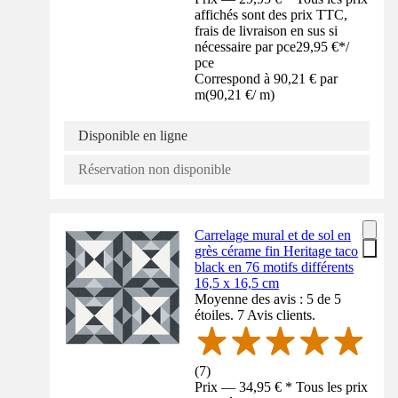
affichés sont des prix TTC,
frais de livraison en sus si
nécessaire par pce
29,95 €
*
/
pce
Correspond à 90,21 € par
m
(
90,21 €
/
m
)
Disponible en ligne
Réservation non disponible
Carrelage mural et de sol en
grès cérame fin Heritage taco
black en 76 motifs différents
16,5 x 16,5 cm
Moyenne des avis : 5 de 5
étoiles. 7 Avis clients.
(
7
)
Prix — 34,95 € * Tous les prix