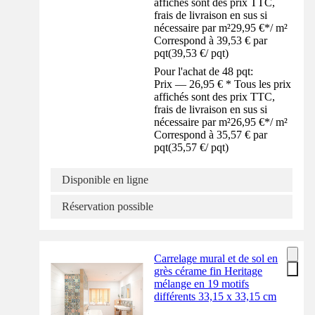
affichés sont des prix TTC,
frais de livraison en sus si
nécessaire par m²
29,95 €
*
/
m²
Correspond à 39,53 € par
pqt
(
39,53 €
/
pqt
)
Pour l'achat de 48 pqt:
Prix — 26,95 € * Tous les prix
affichés sont des prix TTC,
frais de livraison en sus si
nécessaire par m²
26,95 €
*
/
m²
Correspond à 35,57 € par
pqt
(
35,57 €
/
pqt
)
Disponible en ligne
Réservation possible
Carrelage mural et de sol en
grès cérame fin Heritage
mélange en 19 motifs
différents 33,15 x 33,15 cm