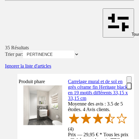
Tous
35 Résultats
Trier par:
Ignorer la liste d'articles
Produit phare
Carrelage mural et de sol en
grès cérame fin Heritage black
en 19 motifs différents 33,15 x
33,15 cm
Moyenne des avis : 3.5 de 5
étoiles. 4 Avis clients.
(
4
)
Prix — 29,95 € * Tous les prix