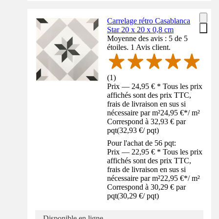
Carrelage rétro Casablanca
Star 20 x 20 x 0,8 cm
Moyenne des avis : 5 de 5
étoiles. 1 Avis client.
(
1
)
Prix — 24,95 € * Tous les prix
affichés sont des prix TTC,
frais de livraison en sus si
nécessaire par m²
24,95 €
*
/
m²
Correspond à 32,93 € par
pqt
(
32,93 €
/
pqt
)
Pour l'achat de 56 pqt:
Prix — 22,95 € * Tous les prix
affichés sont des prix TTC,
frais de livraison en sus si
nécessaire par m²
22,95 €
*
/
m²
Correspond à 30,29 € par
pqt
(
30,29 €
/
pqt
)
Disponible en ligne