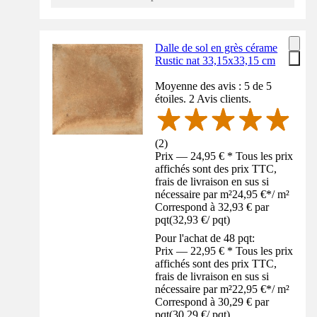
Dalle de sol en grès cérame
Rustic nat 33,15x33,15 cm
Moyenne des avis : 5 de 5
étoiles. 2 Avis clients.
(
2
)
Prix — 24,95 € * Tous les prix
affichés sont des prix TTC,
frais de livraison en sus si
nécessaire par m²
24,95 €
*
/
m²
Correspond à 32,93 € par
pqt
(
32,93 €
/
pqt
)
Pour l'achat de 48 pqt:
Prix — 22,95 € * Tous les prix
affichés sont des prix TTC,
frais de livraison en sus si
nécessaire par m²
22,95 €
*
/
m²
Correspond à 30,29 € par
pqt
(
30,29 €
/
pqt
)