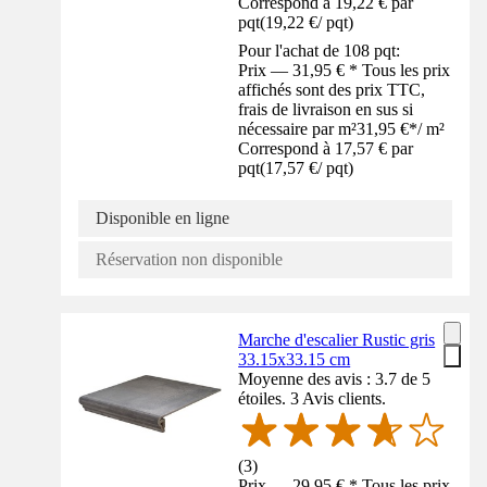
Correspond à 19,22 € par
pqt
(
19,22 €
/
pqt
)
Pour l'achat de 108 pqt:
Prix — 31,95 € * Tous les prix
affichés sont des prix TTC,
frais de livraison en sus si
nécessaire par m²
31,95 €
*
/
m²
Correspond à 17,57 € par
pqt
(
17,57 €
/
pqt
)
Disponible en ligne
Réservation non disponible
Marche d'escalier Rustic gris
33.15x33.15 cm
Moyenne des avis : 3.7 de 5
étoiles. 3 Avis clients.
(
3
)
Prix — 29,95 € * Tous les prix