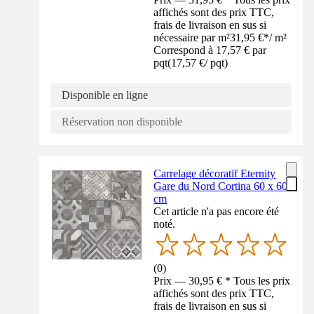
affichés sont des prix TTC,
frais de livraison en sus si
nécessaire par m²
31,95 €
*
/
m²
Correspond à 17,57 € par
pqt
(
17,57 €
/
pqt
)
Disponible en ligne
Réservation non disponible
Carrelage décoratif Eternity
Gare du Nord Cortina 60 x 60
cm
Cet article n'a pas encore été
noté.
(
0
)
Prix — 30,95 € * Tous les prix
affichés sont des prix TTC,
frais de livraison en sus si