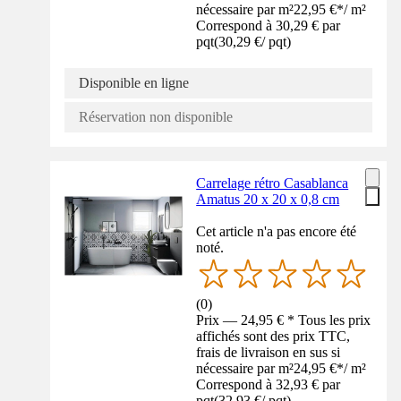
nécessaire par m²
22,95 €
*
/
m²
Correspond à 30,29 € par
pqt
(
30,29 €
/
pqt
)
Disponible en ligne
Réservation non disponible
Carrelage rétro Casablanca
Amatus 20 x 20 x 0,8 cm
Cet article n'a pas encore été
noté.
(
0
)
Prix — 24,95 € * Tous les prix
affichés sont des prix TTC,
frais de livraison en sus si
nécessaire par m²
24,95 €
*
/
m²
Correspond à 32,93 € par
pqt
(
32,93 €
/
pqt
)