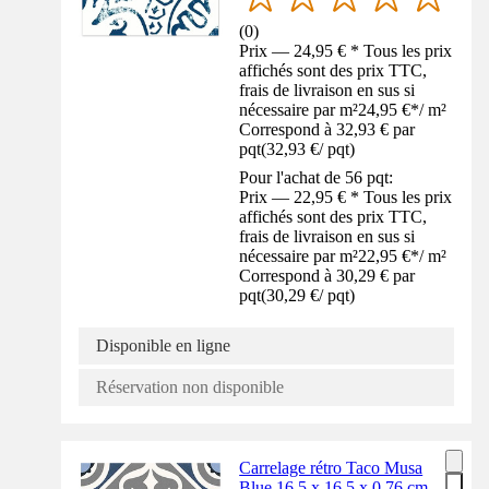
(
0
)
Prix — 24,95 € * Tous les prix
affichés sont des prix TTC,
frais de livraison en sus si
nécessaire par m²
24,95 €
*
/
m²
Correspond à 32,93 € par
pqt
(
32,93 €
/
pqt
)
Pour l'achat de 56 pqt:
Prix — 22,95 € * Tous les prix
affichés sont des prix TTC,
frais de livraison en sus si
nécessaire par m²
22,95 €
*
/
m²
Correspond à 30,29 € par
pqt
(
30,29 €
/
pqt
)
Disponible en ligne
Réservation non disponible
Carrelage rétro Taco Musa
Blue 16,5 x 16,5 x 0,76 cm