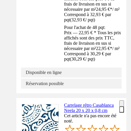
frais de livraison en sus si
nécessaire par m²
24,95 €
*
/
m²
Correspond à 32,93 € par
pqt
(
32,93 €
/
pqt
)
Pour l'achat de 48 pqt:
Prix — 22,95 € * Tous les prix
affichés sont des prix TTC,
frais de livraison en sus si
nécessaire par m²
22,95 €
*
/
m²
Correspond à 30,29 € par
pqt
(
30,29 €
/
pqt
)
Disponible en ligne
Réservation possible
Carrelage rétro Casablanca
Neela 20 x 20 x 0,8 cm
Cet article n'a pas encore été
noté.