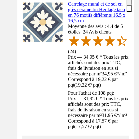
Carrelage mural et de sol en
grès cérame fin Heritage taco
en 76 motifs différents 16,5 x
16,5 cm
Moyenne des avis : 4.4 de 5
étoiles. 24 Avis clients.
(
24
)
Prix — 34,95 € * Tous les prix
affichés sont des prix TTC,
frais de livraison en sus si
nécessaire par m²
34,95 €
*
/
m²
Correspond à 19,22 € par
pqt
(
19,22 €
/
pqt
)
Pour l'achat de 108 pqt:
Prix — 31,95 € * Tous les prix
affichés sont des prix TTC,
frais de livraison en sus si
nécessaire par m²
31,95 €
*
/
m²
Correspond à 17,57 € par
pqt
(
17,57 €
/
pqt
)