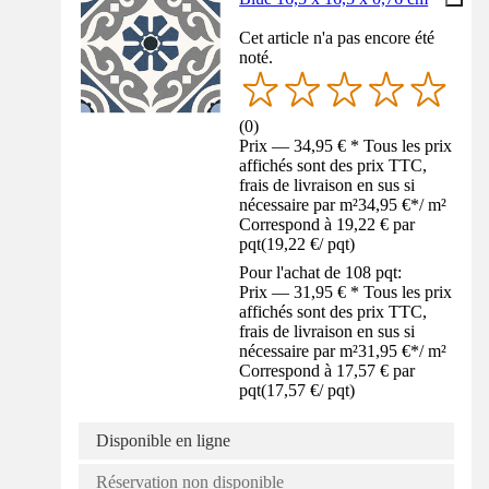
Cet article n'a pas encore été
noté.
(
0
)
Prix — 34,95 € * Tous les prix
affichés sont des prix TTC,
frais de livraison en sus si
nécessaire par m²
34,95 €
*
/
m²
Correspond à 19,22 € par
pqt
(
19,22 €
/
pqt
)
Pour l'achat de 108 pqt:
Prix — 31,95 € * Tous les prix
affichés sont des prix TTC,
frais de livraison en sus si
nécessaire par m²
31,95 €
*
/
m²
Correspond à 17,57 € par
pqt
(
17,57 €
/
pqt
)
Disponible en ligne
Réservation non disponible