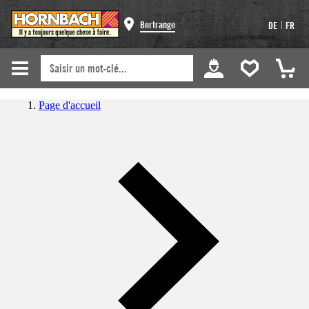
|
Bertrange
DE
FR
Page d'accueil