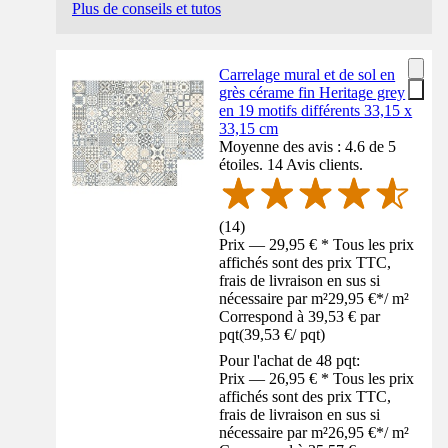
Plus de conseils et tutos
Carrelage mural et de sol en
grès cérame fin Heritage grey
en 19 motifs différents 33,15 x
33,15 cm
Moyenne des avis : 4.6 de 5
étoiles. 14 Avis clients.
(
14
)
Prix — 29,95 € * Tous les prix
affichés sont des prix TTC,
frais de livraison en sus si
nécessaire par m²
29,95 €
*
/
m²
Correspond à 39,53 € par
pqt
(
39,53 €
/
pqt
)
Pour l'achat de 48 pqt:
Prix — 26,95 € * Tous les prix
affichés sont des prix TTC,
frais de livraison en sus si
nécessaire par m²
26,95 €
*
/
m²