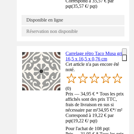
Correspond à 35,57 € par
pqt
(
35,57 €
/
pqt
)
Disponible en ligne
Réservation non disponible
Carrelage rétro Taco Musa gris
16,5 x 16,5 x 0,76 cm
Cet article n'a pas encore été
noté.
(
0
)
Prix — 34,95 € * Tous les prix
affichés sont des prix TTC,
frais de livraison en sus si
nécessaire par m²
34,95 €
*
/
m²
Correspond à 19,22 € par
pqt
(
19,22 €
/
pqt
)
Pour l'achat de 108 pqt:
Prix — 31,95 € * Tous les prix