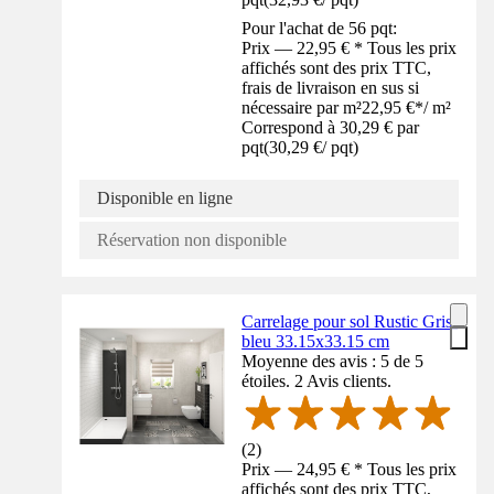
Pour l'achat de 56 pqt:
Prix — 22,95 € * Tous les prix
affichés sont des prix TTC,
frais de livraison en sus si
nécessaire par m²
22,95 €
*
/
m²
Correspond à 30,29 € par
pqt
(
30,29 €
/
pqt
)
Disponible en ligne
Réservation non disponible
Carrelage pour sol Rustic Gris-
bleu 33.15x33.15 cm
Moyenne des avis : 5 de 5
étoiles. 2 Avis clients.
(
2
)
Prix — 24,95 € * Tous les prix
affichés sont des prix TTC,