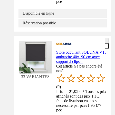
pce
Disponible en ligne
Réservation possible
Store occultant SOLUNA V13
anthracite 40x190 cm avec
support à clipser
Cet article n'a pas encore été
noté.
33 VARIANTES
(
0
)
Prix — 21,95 € * Tous les prix
affichés sont des prix TTC,
frais de livraison en sus si
nécessaire par pce
21,95 €
*
/
pce