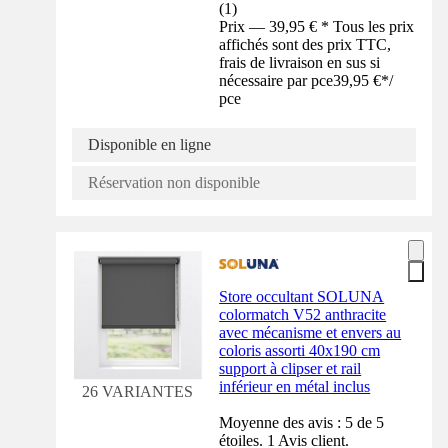
(
1
)
Prix — 39,95 € * Tous les prix
affichés sont des prix TTC,
frais de livraison en sus si
nécessaire par pce
39,95 €
*
/
pce
Disponible en ligne
Réservation non disponible
Store occultant SOLUNA
colormatch V52 anthracite
avec mécanisme et envers au
coloris assorti 40x190 cm
support à clipser et rail
inférieur en métal inclus
26 VARIANTES
Moyenne des avis : 5 de 5
étoiles. 1 Avis client.