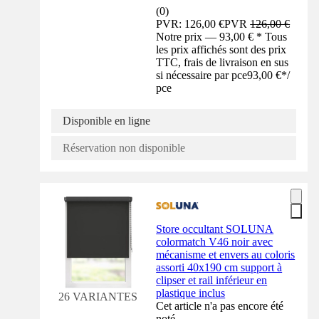
(
0
)
PVR: 126,00 €
PVR
126,00 €
Notre prix — 93,00 € * Tous
les prix affichés sont des prix
TTC, frais de livraison en sus
si nécessaire par pce
93,00 €
*
/
pce
Disponible en ligne
Réservation non disponible
Store occultant SOLUNA
colormatch V46 noir avec
mécanisme et envers au coloris
assorti 40x190 cm support à
clipser et rail inférieur en
plastique inclus
26 VARIANTES
Cet article n'a pas encore été
noté.