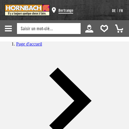
|
Bertrange
DE
FR
Page d'accueil