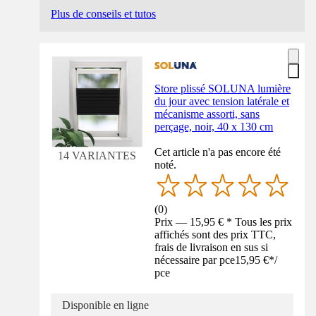
Plus de conseils et tutos
Store plissé SOLUNA lumière
du jour avec tension latérale et
mécanisme assorti, sans
perçage, noir, 40 x 130 cm
Cet article n'a pas encore été
14 VARIANTES
noté.
(
0
)
Prix — 15,95 € * Tous les prix
affichés sont des prix TTC,
frais de livraison en sus si
nécessaire par pce
15,95 €
*
/
pce
Disponible en ligne