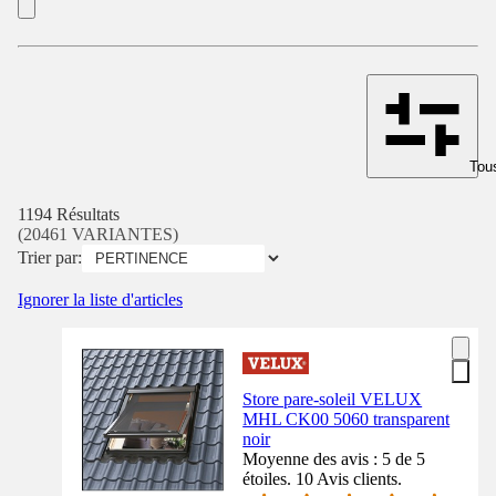
Tous
1194 Résultats
(20461 VARIANTES)
Trier par:
Ignorer la liste d'articles
Store pare-soleil VELUX
MHL CK00 5060 transparent
noir
Moyenne des avis : 5 de 5
étoiles. 10 Avis clients.