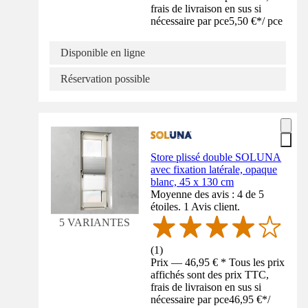
frais de livraison en sus si
nécessaire par pce
5,50 €
*
/
pce
Disponible en ligne
Réservation possible
Store plissé double SOLUNA
avec fixation latérale, opaque
blanc, 45 x 130 cm
Moyenne des avis : 4 de 5
étoiles. 1 Avis client.
5 VARIANTES
(
1
)
Prix — 46,95 € * Tous les prix
affichés sont des prix TTC,
frais de livraison en sus si
nécessaire par pce
46,95 €
*
/