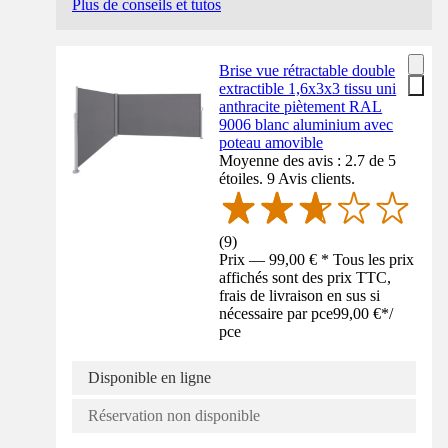
Plus de conseils et tutos
Brise vue rétractable double
extractible 1,6x3x3 tissu uni
anthracite piètement RAL
9006 blanc aluminium avec
poteau amovible
Moyenne des avis : 2.7 de 5
étoiles. 9 Avis clients.
(
9
)
Prix — 99,00 € * Tous les prix
affichés sont des prix TTC,
frais de livraison en sus si
nécessaire par pce
99,00 €
*
/
pce
Disponible en ligne
Réservation non disponible