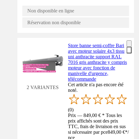
Non disponible en ligne
Réservation non disponible
Store banne semi-coffre Bari
avec moteur solaire 4x3 tissu
uni anthracite support RAL
7016 gris anthracite y compris
moteur avec fonction de
manivelle d'urgence,
télécommande
Cet article n'a pas encore été
2 VARIANTES
noté.
(
0
)
Prix — 849,00 € * Tous les
prix affichés sont des prix
TTC, frais de livraison en sus
si nécessaire par pce
849,00 €
*
/
pce