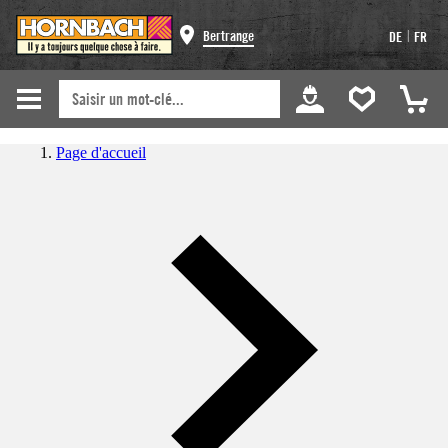
|
Bertrange
DE
FR
Page d'accueil