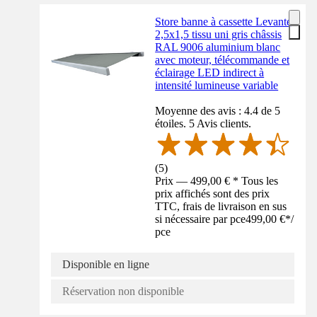
Store banne à cassette Levante
2,5x1,5 tissu uni gris châssis
RAL 9006 aluminium blanc
avec moteur, télécommande et
éclairage LED indirect à
intensité lumineuse variable
Moyenne des avis : 4.4 de 5
étoiles. 5 Avis clients.
(
5
)
Prix — 499,00 € * Tous les
prix affichés sont des prix
TTC, frais de livraison en sus
si nécessaire par pce
499,00 €
*
/
pce
Disponible en ligne
Réservation non disponible