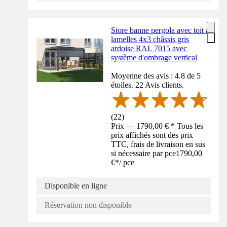
Store banne pergola avec toit à
lamelles 4x3 châssis gris
ardoise RAL 7015 avec
système d'ombrage vertical
Moyenne des avis : 4.8 de 5
étoiles. 22 Avis clients.
(
22
)
Prix — 1790,00 € * Tous les
prix affichés sont des prix
TTC, frais de livraison en sus
si nécessaire par pce
1790,00
€
*
/
pce
Disponible en ligne
Réservation non disponible