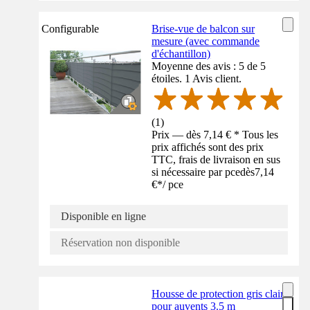
Configurable
Brise-vue de balcon sur
mesure (avec commande
d'échantillon)
Moyenne des avis : 5 de 5
étoiles. 1 Avis client.
(
1
)
Prix — dès 7,14 € * Tous les
prix affichés sont des prix
TTC, frais de livraison en sus
si nécessaire par pce
dès
7,14
€
*
/
pce
Disponible en ligne
Réservation non disponible
Housse de protection gris clair
pour auvents 3.5 m