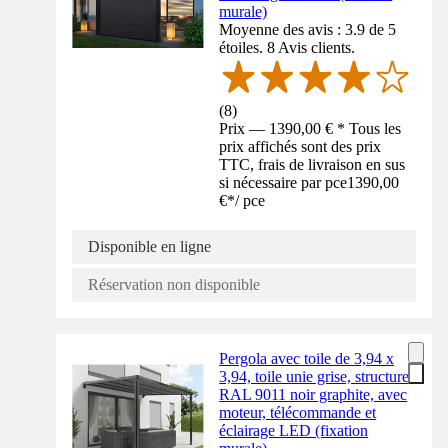
murale)
Moyenne des avis : 3.9 de 5
étoiles. 8 Avis clients.
(
8
)
Prix — 1390,00 € * Tous les
prix affichés sont des prix
TTC, frais de livraison en sus
si nécessaire par pce
1390,00
€
*
/
pce
Disponible en ligne
Réservation non disponible
Pergola avec toile de 3,94 x
3,94, toile unie grise, structure
RAL 9011 noir graphite, avec
moteur, télécommande et
éclairage LED (fixation