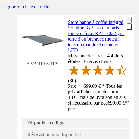
Ignorer la liste d'articles
Store banne à coffre intégral
Sonnino 3x2 tissu uni gris
foncé châssis RAL 7022 gris
terre d'ombre avec moteur,
télécommande et éclairage
LED
Moyenne des avis : 4.4 de 5
étoiles. 36 Avis clients.
5 VARIANTES
(
36
)
Prix — 699,00 € * Tous les
prix affichés sont des prix
TTC, frais de livraison en sus
si nécessaire par pce
699,00 €
*
/
pce
Disponible en ligne
Réservation non disponible