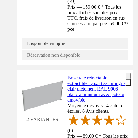
(
79
)
Prix — 159,00 € * Tous les
prix affichés sont des prix
TTC, frais de livraison en sus
si nécessaire par pce
159,00 €
*
/
pce
Disponible en ligne
Réservation non disponible
Brise vue rétractable
extractible 1,6x3 tissu uni gris
clair piètement RAL 9006
blanc aluminium avec poteau
amovible
Moyenne des avis : 4.2 de 5
étoiles. 6 Avis clients.
2 VARIANTES
(
6
)
Prix — 89,00 € * Tous les prix