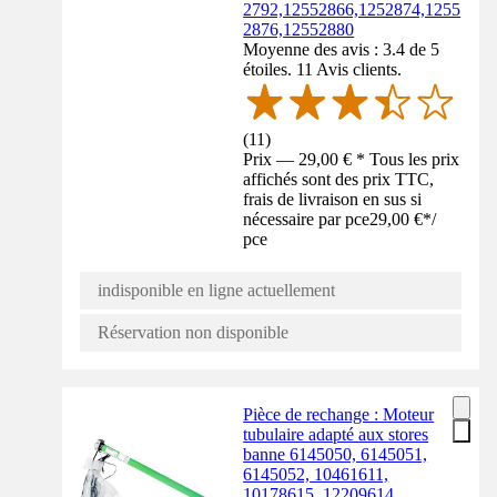
2792,12552866,1252874,1255
2876,12552880
Moyenne des avis : 3.4 de 5
étoiles. 11 Avis clients.
(
11
)
Prix — 29,00 € * Tous les prix
affichés sont des prix TTC,
frais de livraison en sus si
nécessaire par pce
29,00 €
*
/
pce
indisponible en ligne actuellement
Réservation non disponible
Pièce de rechange : Moteur
tubulaire adapté aux stores
banne 6145050, 6145051,
6145052, 10461611,
10178615, 12209614,