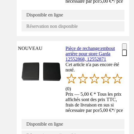
nécessaire par pce
5,00 €
*
/
pce
Disponible en ligne
Réservation non disponible
NOUVEAU
Pièce de rechange:embout
arrière pour store Garda
12552868, 12552871
Cet article n'a pas encore été
noté.
(
0
)
Prix — 5,00 € * Tous les prix
affichés sont des prix TTC,
frais de livraison en sus si
nécessaire par pce
5,00 €
*
/
pce
Disponible en ligne