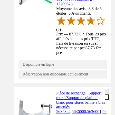
12209628
Moyenne des avis : 3.8 de 5
étoiles. 5 Avis clients.
(
5
)
Prix — 87,73 € * Tous les prix
affichés sont des prix TTC,
frais de livraison en sus si
nécessaire par pce
87,73 €
*
/
pce
Disponible en ligne
Réservation non disponible actuellement
Pièce de rechange : Support
mural/Support de plafond
blanc pour stores banne à bras
articulés
5635824,5636000,5636001,56