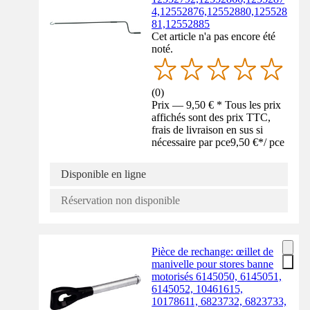
4,12552876,12552880,125528
81,12552885
Cet article n'a pas encore été
noté.
(
0
)
Prix — 9,50 € * Tous les prix
affichés sont des prix TTC,
frais de livraison en sus si
nécessaire par pce
9,50 €
*
/
pce
Disponible en ligne
Réservation non disponible
Pièce de rechange: œillet de
manivelle pour stores banne
motorisés 6145050, 6145051,
6145052, 10461615,
10178611, 6823732, 6823733,