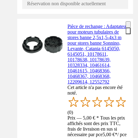
Réservation non disponible actuellement
Pièce de rechange : Adaptateur
pour moteurs tubulaires de
stores banne 2,5x1,5-4x3 m
pour stores banne Sonnino,
Levante, Catania 6145050,
6145051, 10178611,
10178638, 10178639,
10328334, 10461614,
10461615, 10468366,
10468367, 10468368,
12209614, 12552792
Cet article n'a pas encore été
noté.
(
0
)
Prix — 5,00 € * Tous les prix
affichés sont des prix TTC,
frais de livraison en sus si
nécessaire par pce
5,00 €
*
/
pce