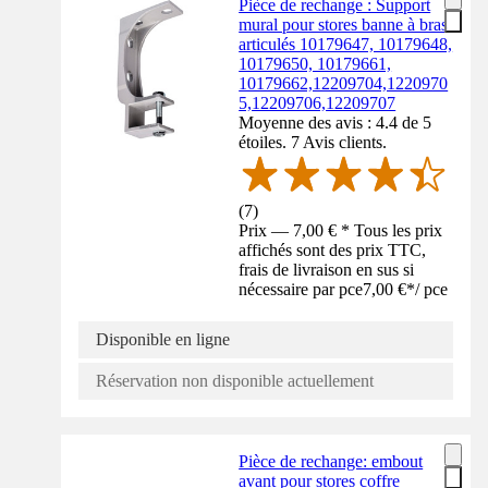
Pièce de rechange : Support
mural pour stores banne à bras
articulés 10179647, 10179648,
10179650, 10179661,
10179662,12209704,1220970
5,12209706,12209707
Moyenne des avis : 4.4 de 5
étoiles. 7 Avis clients.
(
7
)
Prix — 7,00 € * Tous les prix
affichés sont des prix TTC,
frais de livraison en sus si
nécessaire par pce
7,00 €
*
/
pce
Disponible en ligne
Réservation non disponible actuellement
Pièce de rechange: embout
avant pour stores coffre