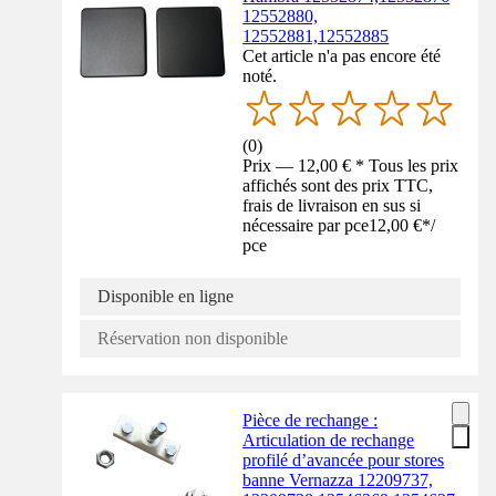
12552880,
12552881,12552885
Cet article n'a pas encore été
noté.
(
0
)
Prix — 12,00 € * Tous les prix
affichés sont des prix TTC,
frais de livraison en sus si
nécessaire par pce
12,00 €
*
/
pce
Disponible en ligne
Réservation non disponible
Pièce de rechange :
Articulation de rechange
profilé d’avancée pour stores
banne Vernazza 12209737,