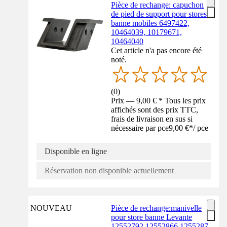
Pièce de rechange: capuchon
de pied de support pour stores
banne mobiles 6497422,
10464039, 10179671,
10464040
Cet article n'a pas encore été
noté.
(
0
)
Prix — 9,00 € * Tous les prix
affichés sont des prix TTC,
frais de livraison en sus si
nécessaire par pce
9,00 €
*
/
pce
Disponible en ligne
Réservation non disponible actuellement
NOUVEAU
Pièce de rechange:manivelle
pour store banne Levante
12552792,12552866,1255287