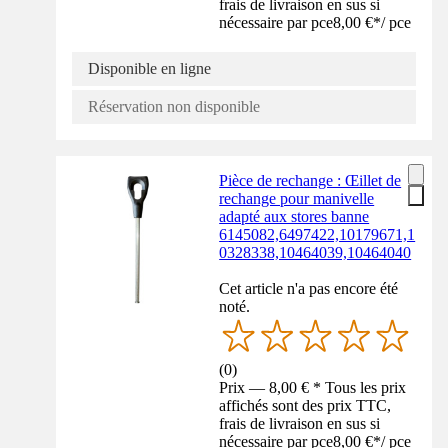
frais de livraison en sus si
nécessaire par pce
8,00 €
*
/
pce
Disponible en ligne
Réservation non disponible
Pièce de rechange : Œillet de
rechange pour manivelle
adapté aux stores banne
6145082,6497422,10179671,1
0328338,10464039,10464040
Cet article n'a pas encore été
noté.
(
0
)
Prix — 8,00 € * Tous les prix
affichés sont des prix TTC,
frais de livraison en sus si
nécessaire par pce
8,00 €
*
/
pce