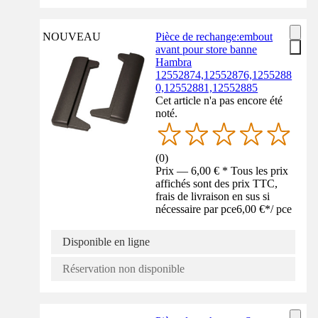
NOUVEAU
Pièce de rechange:embout
avant pour store banne
Hambra
12552874,12552876,1255288
0,12552881,12552885
Cet article n'a pas encore été
noté.
(
0
)
Prix — 6,00 € * Tous les prix
affichés sont des prix TTC,
frais de livraison en sus si
nécessaire par pce
6,00 €
*
/
pce
Disponible en ligne
Réservation non disponible