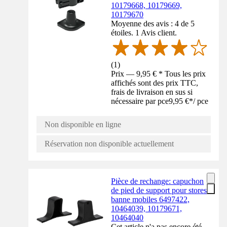
10179668, 10179669,
10179670
Moyenne des avis : 4 de 5
étoiles. 1 Avis client.
(
1
)
Prix — 9,95 € * Tous les prix
affichés sont des prix TTC,
frais de livraison en sus si
nécessaire par pce
9,95 €
*
/
pce
Non disponible en ligne
Réservation non disponible actuellement
Pièce de rechange: capuchon
de pied de support pour stores
banne mobiles 6497422,
10464039, 10179671,
10464040
Cet article n'a pas encore été