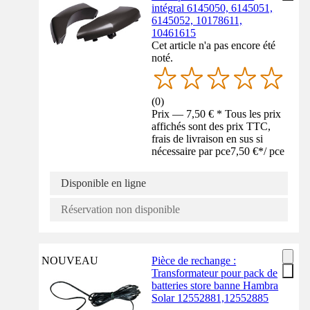
intégral 6145050, 6145051,
6145052, 10178611,
10461615
Cet article n'a pas encore été
noté.
(
0
)
Prix — 7,50 € * Tous les prix
affichés sont des prix TTC,
frais de livraison en sus si
nécessaire par pce
7,50 €
*
/
pce
Disponible en ligne
Réservation non disponible
NOUVEAU
Pièce de rechange :
Transformateur pour pack de
batteries store banne Hambra
Solar 12552881,12552885