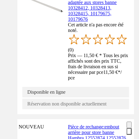
adaptée aux stores banne
10328412, 10328413,
10328415, 10179675,
10179676
Cet article n'a pas encore été
noté.
(
0
)
Prix — 11,50 € * Tous les prix
affichés sont des prix TTC,
frais de livraison en sus si
nécessaire par pce
11,50 €
*
/
pce
Disponible en ligne
Réservation non disponible actuellement
NOUVEAU
Pièce de rechange:embout
arrière pour store banne
Hambra 12552874,12552876