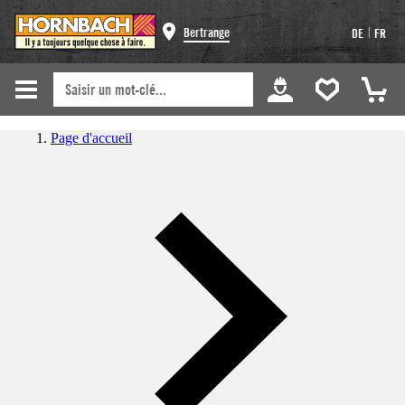
|
Bertrange
DE
FR
Page d'accueil