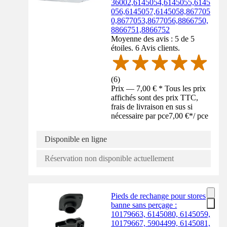
36002,6145054,6145055,6145
056,6145057,6145058,867705
0,8677053,8677056,8866750,
8866751,8866752
Moyenne des avis : 5 de 5
étoiles. 6 Avis clients.
(
6
)
Prix — 7,00 € * Tous les prix
affichés sont des prix TTC,
frais de livraison en sus si
nécessaire par pce
7,00 €
*
/
pce
Disponible en ligne
Réservation non disponible actuellement
Pieds de rechange pour stores
banne sans perçage :
10179663, 6145080, 6145059,
10179667, 5904499, 6145081,