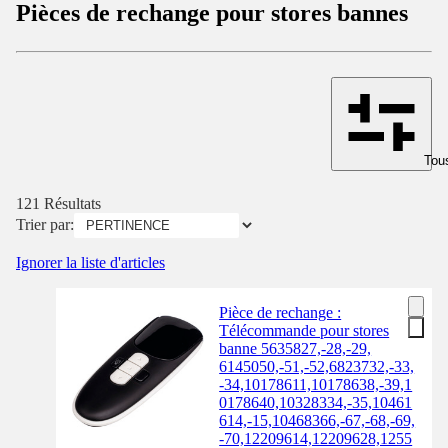
Pièces de rechange pour stores bannes
Tous
121 Résultats
Trier par:
Ignorer la liste d'articles
Pièce de rechange :
Télécommande pour stores
banne 5635827,-28,-29,
6145050,-51,-52,6823732,-33,
-34,10178611,10178638,-39,1
0178640,10328334,-35,10461
614,-15,10468366,-67,-68,-69,
-70,12209614,12209628,1255