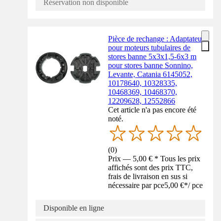
Réservation non disponible
Pièce de rechange : Adaptateur
pour moteurs tubulaires de
stores banne 5x3x1,5-6x3 m
pour stores banne Sonnino,
Levante, Catania 6145052,
10178640, 10328335,
10468369, 10468370,
12209628, 12552866
Cet article n'a pas encore été
noté.
(
0
)
Prix — 5,00 € * Tous les prix
affichés sont des prix TTC,
frais de livraison en sus si
nécessaire par pce
5,00 €
*
/
pce
Disponible en ligne