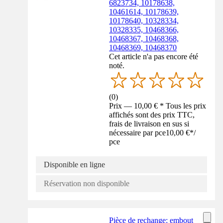
6823734, 10178638,
10461614, 10178639,
10178640, 10328334,
10328335, 10468366,
10468367, 10468368,
10468369, 10468370
Cet article n'a pas encore été
noté.
(
0
)
Prix — 10,00 € * Tous les prix
affichés sont des prix TTC,
frais de livraison en sus si
nécessaire par pce
10,00 €
*
/
pce
Disponible en ligne
Réservation non disponible
Pièce de rechange: embout