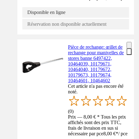
Disponible en ligne
Réservation non disponible actuellement
Pièce de rechange: œillet de
rechange pour manivelles de
stores banne 6497422,
10464039, 10179671,
10464040, 10179672,
10179673, 10179674,
10464601, 10464602
Cet article n'a pas encore été
noté.
(
0
)
Prix — 8,00 € * Tous les prix
affichés sont des prix TTC,
frais de livraison en sus si
nécessaire par pce
8,00 €
*
/
pce