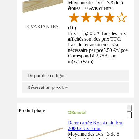
Moyenne des avis : 3.9 de 5
étoiles. 10 Avis clients.
9 VARIANTES
(
10
)
Prix — 5,50 € * Tous les prix
affichés sont des prix TTC,
frais de livraison en sus si
nécessaire par pce
5,50 €
*
/
pce
Correspond à 2,75 € par
m
(
2,75 €
/
m
)
Disponible en ligne
Réservation possible
Produit phare
Barre carrée Konsta pin brut
2000 x 5 x 5 mm
Moyenne des avis : 3 de 5