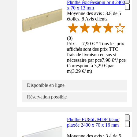
Plinthe épicéa/sapin brut 2400
x 70 x 13 mm
Moyenne des avis : 3.8 de 5
étoiles. 8 Avis clients.
(
8
)
Prix — 7,90 € * Tous les prix
affichés sont des prix TTC,
frais de livraison en sus si
nécessaire par pce
7,90 €
*
/
pce
Correspond à 3,29 € par
m
(
3,29 €
/
m
)
Disponible en ligne
Réservation possible
Plinthe FU86L MDF blanc
plaxée 2400 x 70 x 16 mm
Moyenne des avis : 3.4 de 5