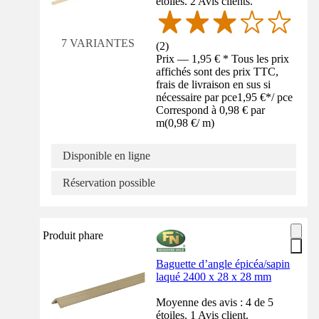
étoiles. 2 Avis clients.
7 VARIANTES
(
2
)
Prix — 1,95 € * Tous les prix
affichés sont des prix TTC,
frais de livraison en sus si
nécessaire par pce
1,95 €
*
/
pce
Correspond à 0,98 € par
m
(
0,98 €
/
m
)
Disponible en ligne
Réservation possible
Produit phare
Baguette d’angle épicéa/sapin
laqué 2400 x 28 x 28 mm
Moyenne des avis : 4 de 5
étoiles. 1 Avis client.