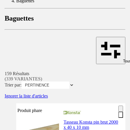
Baguettes
Baguettes
Tous
159 Résultats
(339 VARIANTES)
Trier par:
Ignorer la liste d'articles
Produit phare
Tasseau Konsta pin brut 2000
x 40 x 10 mm