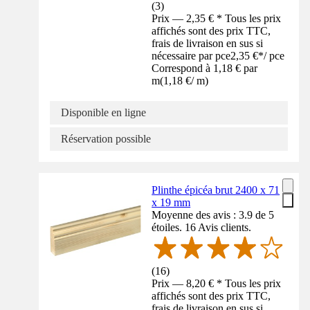
(
3
)
Prix — 2,35 € * Tous les prix
affichés sont des prix TTC,
frais de livraison en sus si
nécessaire par pce
2,35 €
*
/
pce
Correspond à 1,18 € par
m
(
1,18 €
/
m
)
Disponible en ligne
Réservation possible
Plinthe épicéa brut 2400 x 71
x 19 mm
Moyenne des avis : 3.9 de 5
étoiles. 16 Avis clients.
(
16
)
Prix — 8,20 € * Tous les prix
affichés sont des prix TTC,
frais de livraison en sus si