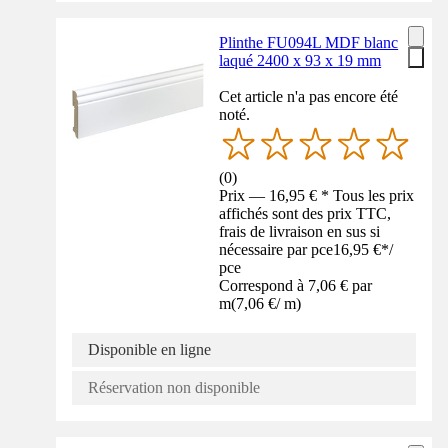
Plinthe FU094L MDF blanc
laqué 2400 x 93 x 19 mm
Cet article n'a pas encore été
noté.
(
0
)
Prix — 16,95 € * Tous les prix
affichés sont des prix TTC,
frais de livraison en sus si
nécessaire par pce
16,95 €
*
/
pce
Correspond à 7,06 € par
m
(
7,06 €
/
m
)
Disponible en ligne
Réservation non disponible