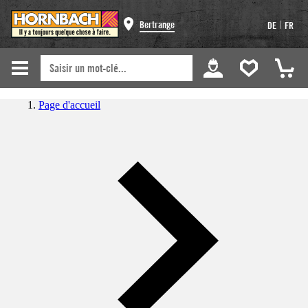
|
Bertrange
DE
FR
Page d'accueil