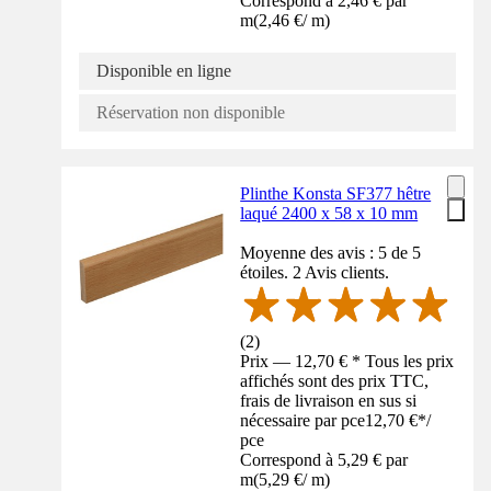
Correspond à 2,46 € par
m
(
2,46 €
/
m
)
Disponible en ligne
Réservation non disponible
Plinthe Konsta SF377 hêtre
laqué 2400 x 58 x 10 mm
Moyenne des avis : 5 de 5
étoiles. 2 Avis clients.
(
2
)
Prix — 12,70 € * Tous les prix
affichés sont des prix TTC,
frais de livraison en sus si
nécessaire par pce
12,70 €
*
/
pce
Correspond à 5,29 € par
m
(
5,29 €
/
m
)