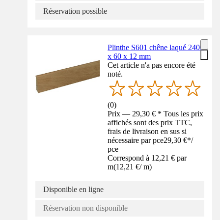
Réservation possible
Plinthe S601 chêne laqué 2400
x 60 x 12 mm
Cet article n'a pas encore été
noté.
(
0
)
Prix — 29,30 € * Tous les prix
affichés sont des prix TTC,
frais de livraison en sus si
nécessaire par pce
29,30 €
*
/
pce
Correspond à 12,21 € par
m
(
12,21 €
/
m
)
Disponible en ligne
Réservation non disponible