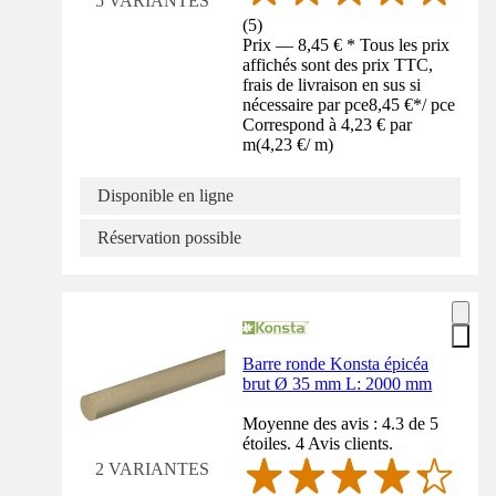
5 VARIANTES
(
5
)
Prix — 8,45 € * Tous les prix
affichés sont des prix TTC,
frais de livraison en sus si
nécessaire par pce
8,45 €
*
/
pce
Correspond à 4,23 € par
m
(
4,23 €
/
m
)
Disponible en ligne
Réservation possible
Barre ronde Konsta épicéa
brut Ø 35 mm L: 2000 mm
Moyenne des avis : 4.3 de 5
étoiles. 4 Avis clients.
2 VARIANTES