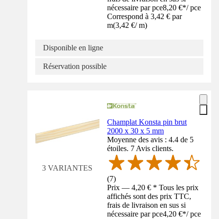
nécessaire par pce
8,20 €
*
/
pce
Correspond à 3,42 € par
m
(
3,42 €
/
m
)
Disponible en ligne
Réservation possible
Champlat Konsta pin brut
2000 x 30 x 5 mm
Moyenne des avis : 4.4 de 5
étoiles. 7 Avis clients.
3 VARIANTES
(
7
)
Prix — 4,20 € * Tous les prix
affichés sont des prix TTC,
frais de livraison en sus si
nécessaire par pce
4,20 €
*
/
pce