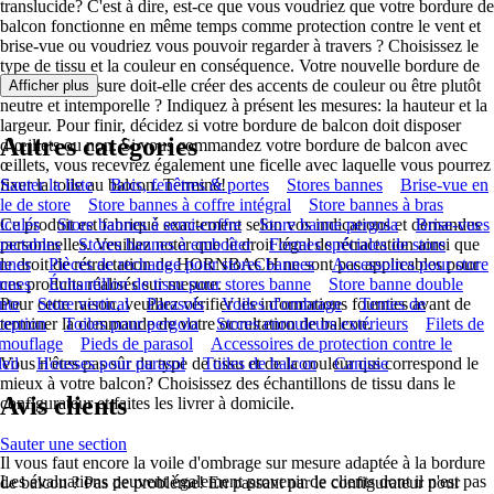
translucide? C'est à dire, est-ce que vous voudriez que votre bordure de
balcon fonctionne en même temps comme protection contre le vent et
brise-vue ou voudriez vous pouvoir regarder à travers ? Choisissez le
type de tissu et la couleur en conséquence. Votre nouvelle bordure de
balcon sur mesure doit-elle créer des accents de couleur ou être plutôt
Afficher plus
neutre et intemporelle ? Indiquez à présent les mesures: la hauteur et la
largeur. Pour finir, décidez si votre bordure de balcon doit disposer
Autres catégories
d’œillets ou non. Si vous commandez votre bordure de balcon avec
œillets, vous recevrez également une ficelle avec laquelle vous pourrez
fixer la toile au balcon. Terminé!
Sauter la liste
Bois, fenêtres & portes
Stores bannes
Brise-vue en
ile de store
Store bannes à coffre intégral
Store bannes à bras
ticulés
Ce produit est fabriqué exactement selon vos indications et demandes
Store bannes à semi-coffre
Store banne pergola
Brise-vues
tractables
personnelles. Veuillez noter que le droit légal de rétractation ainsi que
Stores bannes à emboîter
Formes spéciales de store
nnes
le droit de rétractation de HORNBACH ne sont pas applicables pour
Pièces de rechange pour stores bannes
Accessoires pour store
nnes
ces produits réalisés sur mesure.
Échantillon de tissu pour stores banne
Store banne double
nte
Pour cette raison, veuillez vérifier les informations fournies avant de
Store vertical
Parasols
Voiles d'ombrage
Tentes de
ception
terminer la commande de votre occultation de balcon.
Toiles pour pergola
Stores enrouleurs extérieurs
Filets de
mouflage
Pieds de parasol
Accessoires de protection contre le
leil
Vous n'êtes pas sûr du type de tissu et de la couleur qui correspond le
Housses pour parasol
Toiles de balcon
Canisse
mieux à votre balcon? Choisissez des échantillons de tissu dans le
Avis clients
configurateur et faites les livrer à domicile.
Sauter une section
Il vous faut encore la voile d'ombrage sur mesure adaptée à la bordure
Les évaluations peuvent également provenir de clients dont il n'est pas
de balcon ? Pas de problème! En passant par le configurateur pour