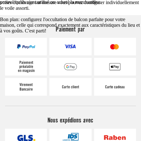
prouvé qu'ils aient utilisé ou acheté la marchandise.
voiles d'ombrage sur mesure vous pouvez configurer individuellement
le voile assorti.
Bon plan: configurez l'occultation de balcon parfaite pour votre
maison, celle qui correspond exactement aux caractéristiques du lieu et
Paiement par
à vos goûts. C'est parti!
Nous expédions avec