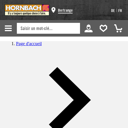
|
Bertrange
DE
FR
Page d'accueil