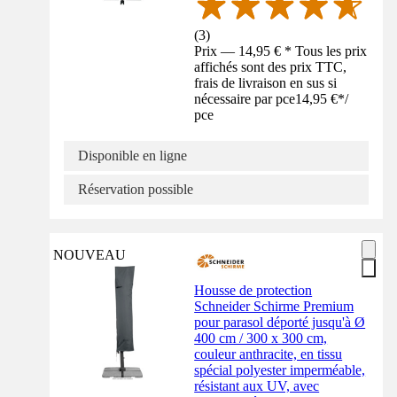
(
3
)
Prix — 14,95 € * Tous les prix
affichés sont des prix TTC,
frais de livraison en sus si
nécessaire par pce
14,95 €
*
/
pce
Disponible en ligne
Réservation possible
NOUVEAU
Housse de protection
Schneider Schirme Premium
pour parasol déporté jusqu'à Ø
400 cm / 300 x 300 cm,
couleur anthracite, en tissu
spécial polyester imperméable,
résistant aux UV, avec