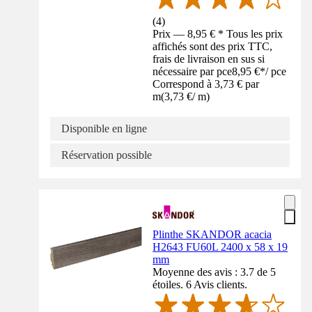
(
4
)
Prix — 8,95 € * Tous les prix
affichés sont des prix TTC,
frais de livraison en sus si
nécessaire par pce
8,95 €
*
/
pce
Correspond à 3,73 € par
m
(
3,73 €
/
m
)
Disponible en ligne
Réservation possible
Plinthe SKANDOR acacia
H2643 FU60L 2400 x 58 x 19
mm
Moyenne des avis : 3.7 de 5
étoiles. 6 Avis clients.