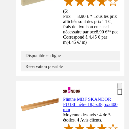
(
6
)
Prix — 8,90 € * Tous les prix
affichés sont des prix TTC,
frais de livraison en sus si
nécessaire par pce
8,90 €
*
/
pce
Correspond à 4,45 € par
m
(
4,45 €
/
m
)
Disponible en ligne
Réservation possible
Plinthe MDF SKANDOR
FU18L hêtre 18,5x38,5x2400
mm
Moyenne des avis : 4 de 5
étoiles. 4 Avis clients.