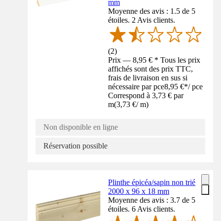
mm
Moyenne des avis : 1.5 de 5
étoiles. 2 Avis clients.
(
2
)
Prix — 8,95 € * Tous les prix
affichés sont des prix TTC,
frais de livraison en sus si
nécessaire par pce
8,95 €
*
/
pce
Correspond à 3,73 € par
m
(
3,73 €
/
m
)
Non disponible en ligne
Réservation possible
Plinthe épicéa/sapin non trié
2000 x 96 x 18 mm
Moyenne des avis : 3.7 de 5
étoiles. 6 Avis clients.