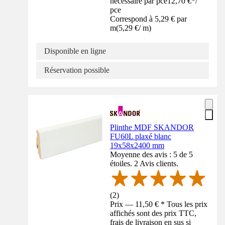
nécessaire par pce
12,70 €
*
/
pce
Correspond à 5,29 € par
m
(
5,29 €
/
m
)
Disponible en ligne
Réservation possible
Plinthe MDF SKANDOR
FU60L plaxé blanc
19x58x2400 mm
Moyenne des avis : 5 de 5
étoiles. 2 Avis clients.
(
2
)
Prix — 11,50 € * Tous les prix
affichés sont des prix TTC,
frais de livraison en sus si