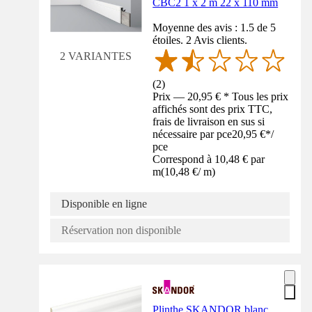
CBC2 1 x 2 m 22 x 110 mm
Moyenne des avis : 1.5 de 5
étoiles. 2 Avis clients.
2 VARIANTES
(
2
)
Prix — 20,95 € * Tous les prix
affichés sont des prix TTC,
frais de livraison en sus si
nécessaire par pce
20,95 €
*
/
pce
Correspond à 10,48 € par
m
(
10,48 €
/
m
)
Disponible en ligne
Réservation non disponible
Plinthe SKANDOR blanc