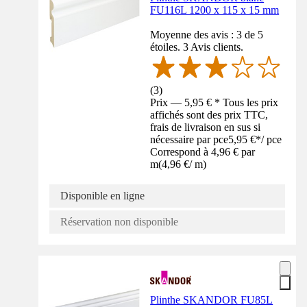
FU116L 1200 x 115 x 15 mm
Moyenne des avis : 3 de 5
étoiles. 3 Avis clients.
(
3
)
Prix — 5,95 € * Tous les prix
affichés sont des prix TTC,
frais de livraison en sus si
nécessaire par pce
5,95 €
*
/
pce
Correspond à 4,96 € par
m
(
4,96 €
/
m
)
Disponible en ligne
Réservation non disponible
Plinthe SKANDOR FU85L