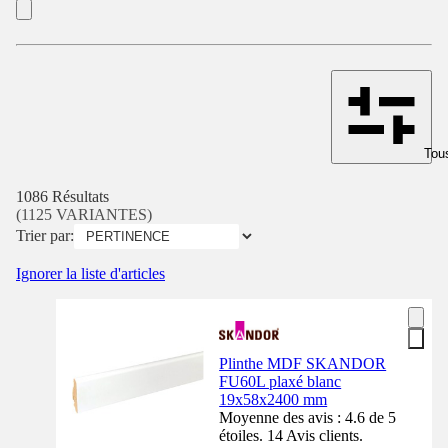
Tous
1086 Résultats
(1125 VARIANTES)
Trier par:
Ignorer la liste d'articles
Plinthe MDF SKANDOR
FU60L plaxé blanc
19x58x2400 mm
Moyenne des avis : 4.6 de 5
étoiles. 14 Avis clients.