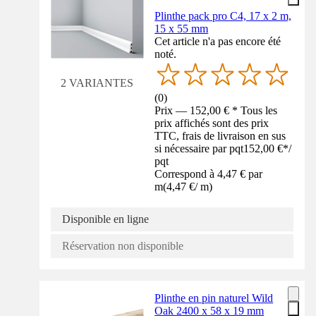
Plinthe pack pro C4, 17 x 2 m,
15 x 55 mm
Cet article n'a pas encore été
noté.
2 VARIANTES
(
0
)
Prix — 152,00 € * Tous les
prix affichés sont des prix
TTC, frais de livraison en sus
si nécessaire par pqt
152,00 €
*
/
pqt
Correspond à 4,47 € par
m
(
4,47 €
/
m
)
Disponible en ligne
Réservation non disponible
Plinthe en pin naturel Wild
Oak 2400 x 58 x 19 mm