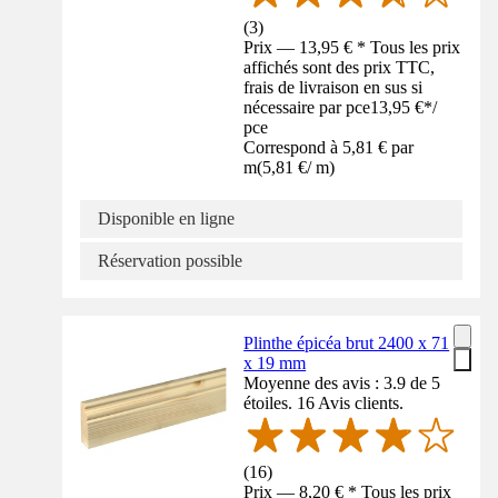
(
3
)
Prix — 13,95 € * Tous les prix
affichés sont des prix TTC,
frais de livraison en sus si
nécessaire par pce
13,95 €
*
/
pce
Correspond à 5,81 € par
m
(
5,81 €
/
m
)
Disponible en ligne
Réservation possible
Plinthe épicéa brut 2400 x 71
x 19 mm
Moyenne des avis : 3.9 de 5
étoiles. 16 Avis clients.
(
16
)
Prix — 8,20 € * Tous les prix