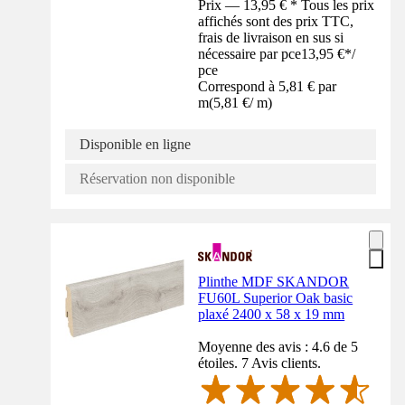
Prix — 13,95 € * Tous les prix
affichés sont des prix TTC,
frais de livraison en sus si
nécessaire par pce
13,95 €
*
/
pce
Correspond à 5,81 € par
m
(
5,81 €
/
m
)
Disponible en ligne
Réservation non disponible
Plinthe MDF SKANDOR
FU60L Superior Oak basic
plaxé 2400 x 58 x 19 mm
Moyenne des avis : 4.6 de 5
étoiles. 7 Avis clients.