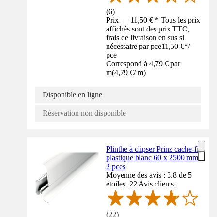
(
6
)
Prix — 11,50 € * Tous les prix
affichés sont des prix TTC,
frais de livraison en sus si
nécessaire par pce
11,50 €
*
/
pce
Correspond à 4,79 € par
m
(
4,79 €
/
m
)
Disponible en ligne
Réservation non disponible
Plinthe à clipser Prinz cache-fil
plastique blanc 60 x 2500 mm
2 pces
Moyenne des avis : 3.8 de 5
étoiles. 22 Avis clients.
(
22
)