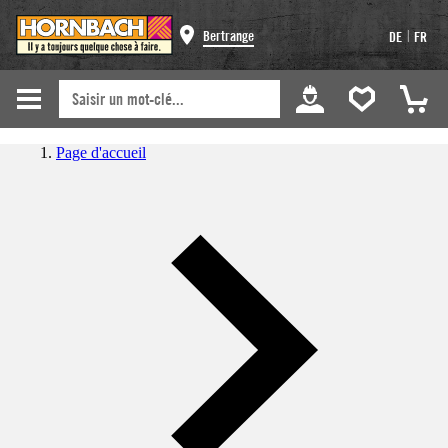
|
Bertrange
DE
FR
Page d'accueil