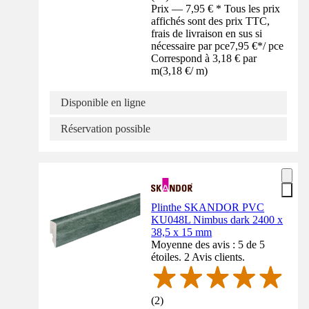
Prix — 7,95 € * Tous les prix
affichés sont des prix TTC,
frais de livraison en sus si
nécessaire par pce
7,95 €
*
/
pce
Correspond à 3,18 € par
m
(
3,18 €
/
m
)
Disponible en ligne
Réservation possible
Plinthe SKANDOR PVC
KU048L Nimbus dark 2400 x
38,5 x 15 mm
Moyenne des avis : 5 de 5
étoiles. 2 Avis clients.
(
2
)