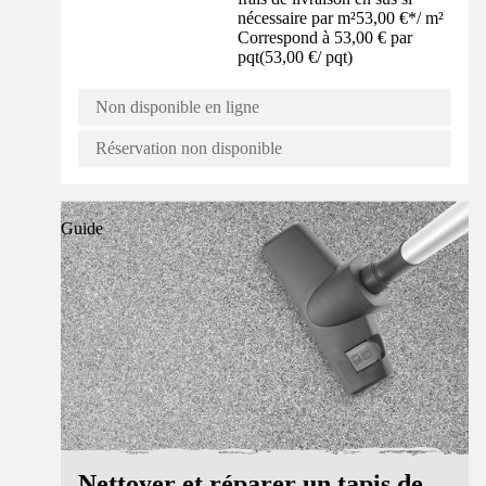
nécessaire par m²
53,00 €
*
/
m²
Correspond à 53,00 € par
pqt
(
53,00 €
/
pqt
)
Non disponible en ligne
Réservation non disponible
Guide
Nettoyer et réparer un tapis de