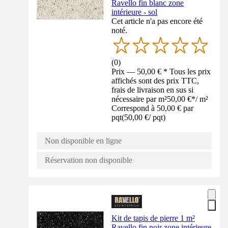
Ravello fin blanc zone
intérieure - sol
Cet article n'a pas encore été
noté.
(
0
)
Prix — 50,00 € * Tous les prix
affichés sont des prix TTC,
frais de livraison en sus si
nécessaire par m²
50,00 €
*
/
m²
Correspond à 50,00 € par
pqt
(
50,00 €
/
pqt
)
Non disponible en ligne
Réservation non disponible
Kit de tapis de pierre 1 m²
Ravello fin noir zone intérieure