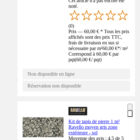
Cet article n'a pas encore été
noté.
(
0
)
Prix — 60,00 € * Tous les prix
affichés sont des prix TTC,
frais de livraison en sus si
nécessaire par m²
60,00 €
*
/
m²
Correspond à 60,00 € par
pqt
(
60,00 €
/
pqt
)
Non disponible en ligne
Réservation non disponible
Kit de tapis de pierre 1 m²
Ravello moyen gris zone
extérieure - sol
Moyenne des avis : 4.5 de 5