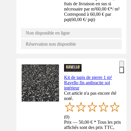
frais de livraison en sus si
nécessaire par m²
60,00 €
*
/
m²
Correspond à 60,00 € par
pqt
(
60,00 €
/
pqt
)
Non disponible en ligne
Réservation non disponible
Kit de tapis de pierre 1 m²
Ravello fin anthracite sol
intérieur
Cet article n'a pas encore été
noté.
(
0
)
Prix — 50,00 € * Tous les prix
affichés sont des prix TTC,