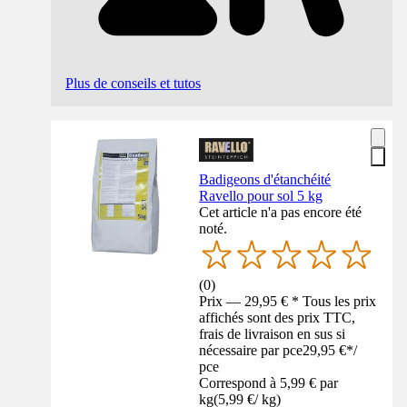
Plus de conseils et tutos
Badigeons d'étanchéité
Ravello pour sol 5 kg
Cet article n'a pas encore été
noté.
(
0
)
Prix — 29,95 € * Tous les prix
affichés sont des prix TTC,
frais de livraison en sus si
nécessaire par pce
29,95 €
*
/
pce
Correspond à 5,99 € par
kg
(
5,99 €
/
kg
)