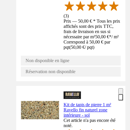
(
3
)
Prix — 50,00 € * Tous les prix
affichés sont des prix TTC,
frais de livraison en sus si
nécessaire par m²
50,00 €
*
/
m²
Correspond à 50,00 € par
pqt
(
50,00 €
/
pqt
)
Non disponible en ligne
Réservation non disponible
Kit de tapis de pierre 1 m²
Ravello fin naturel zone
intérieure - sol
Cet article n'a pas encore été
noté.