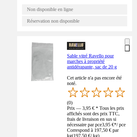
Non disponible en ligne
Réservation non disponible
Sable vitré Ravello pour
marches à propriété
antidérapante, sac de 20 g
Cet article n'a pas encore été
noté.
(
0
)
Prix — 3,95 € * Tous les prix
affichés sont des prix TTC,
frais de livraison en sus si
nécessaire par pce
3,95 €
*
/
pce
Correspond à 197,50 € par
kg
(
197,50 €
/
kg
)