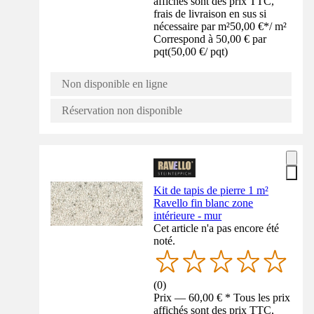
affichés sont des prix TTC,
frais de livraison en sus si
nécessaire par m²
50,00 €
*
/
m²
Correspond à 50,00 € par
pqt
(
50,00 €
/
pqt
)
Non disponible en ligne
Réservation non disponible
Kit de tapis de pierre 1 m²
Ravello fin blanc zone
intérieure - mur
Cet article n'a pas encore été
noté.
(
0
)
Prix — 60,00 € * Tous les prix
affichés sont des prix TTC,