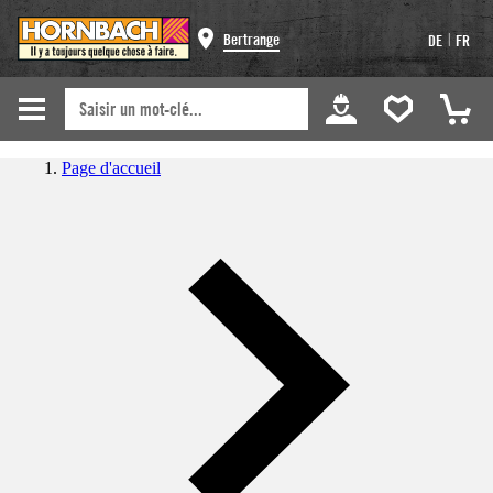
|
Bertrange
DE
FR
Page d'accueil