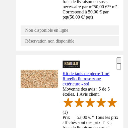
frais de livraison en sus si
nécessaire par m²
50,00 €
*
/
m²
Correspond à 50,00 € par
pqt
(
50,00 €
/
pqt
)
Non disponible en ligne
Réservation non disponible
Kit de tapis de pierre 1 m²
Ravello fin rose zone
extérieure - sol
Moyenne des avis : 5 de 5
étoiles. 1 Avis client.
(
1
)
Prix — 53,00 € * Tous les prix
affichés sont des prix TTC,
frais de livraison en sus si