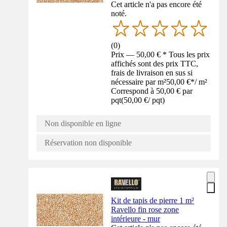
Cet article n'a pas encore été
noté.
(
0
)
Prix — 50,00 € * Tous les prix
affichés sont des prix TTC,
frais de livraison en sus si
nécessaire par m²
50,00 €
*
/
m²
Correspond à 50,00 € par
pqt
(
50,00 €
/
pqt
)
Non disponible en ligne
Réservation non disponible
Kit de tapis de pierre 1 m²
Ravello fin rose zone
intérieure - mur