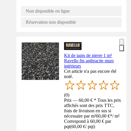
Non disponible en ligne
Réservation non disponible
Kit de tapis de pierre 1 m²
Ravello fin anthracite murs
intérieurs
Cet article n'a pas encore été
noté.
(
0
)
Prix — 60,00 € * Tous les prix
affichés sont des prix TTC,
frais de livraison en sus si
nécessaire par m²
60,00 €
*
/
m²
Correspond à 60,00 € par
pqt
(
60,00 €
/
pqt
)