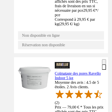
affichés sont des prix TTC,
frais de livraison en sus si
nécessaire par pce
29,95 €
*
/
pce
Correspond à 29,95 € par
kg
(
29,95 €
/
kg
)
Non disponible en ligne
Réservation non disponible
Colmatage des pores Ravello
Indoor 5 kg
Moyenne des avis : 4.5 de 5
étoiles. 2 Avis clients.
(
2
)
Prix — 79,00 € * Tous les prix
affichés sont des prix TTC,