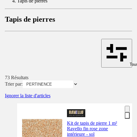
Tapis de pierres
Tapis de pierres
Tous
73 Résultats
Trier par:
Ignorer la liste d'articles
Kit de tapis de pierre 1 m²
Ravello fin rose zone
intérieure - sol