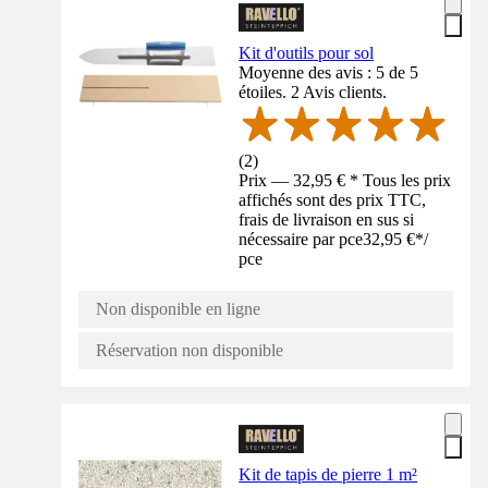
Kit d'outils pour sol
Moyenne des avis : 5 de 5
étoiles. 2 Avis clients.
(
2
)
Prix — 32,95 € * Tous les prix
affichés sont des prix TTC,
frais de livraison en sus si
nécessaire par pce
32,95 €
*
/
pce
Non disponible en ligne
Réservation non disponible
Kit de tapis de pierre 1 m²