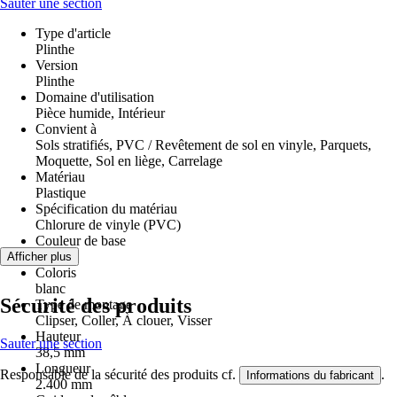
Sauter une section
Type d'article
Plinthe
Version
Plinthe
Domaine d'utilisation
Pièce humide, Intérieur
Convient à
Sols stratifiés, PVC / Revêtement de sol en vinyle, Parquets,
Moquette, Sol en liège, Carrelage
Matériau
Plastique
Spécification du matériau
Chlorure de vinyle (PVC)
Couleur de base
Bois
Afficher plus
Coloris
blanc
Sécurité des produits
Type de montage
Clipser, Coller, À clouer, Visser
Hauteur
Sauter une section
38,5 mm
Longueur
Responsable de la sécurité des produits cf.
.
Informations du fabricant
2.400 mm