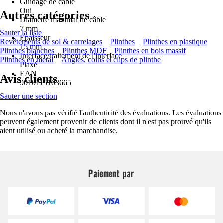
Guidage de câble
Oui
Autres catégories
Diamètre maximal de câble
7 mm
Sauter la liste
Epaisseur
Revêtements de sol & carrelages
Plinthes
Plinthes en plastique
15 mm
Plinthes blanches
Plinthes MDF
Plinthes en bois massif
Interface/traitement de l'interface
Plinthes en métal
Angles, coins et clips de plinthe
Plaxé
EAN
Avis clients
9010115103665
Sauter une section
Nous n'avons pas vérifié l'authenticité des évaluations. Les évaluations
peuvent également provenir de clients dont il n'est pas prouvé qu'ils
aient utilisé ou acheté la marchandise.
Paiement par