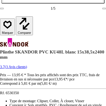
1
/
5
Comparer
Plinthe SKANDOR PVC KU48L blanc 15x38,5x2400
mm
3.7
(3 Avis clients)
Prix — 13,95 € * Tous les prix affichés sont des prix TTC, frais de
livraison en sus si nécessaire par pce
13,95 €
*
/
pce
Correspond à 5,81 € par m
(
5,81 €
/
m
)
Rf.
6530350
Type de montage
:
Clipser, Coller, À clouer, Visser
Convient à
:
Sols stratifiés, PVC / Revêtement de sol en vinyle,