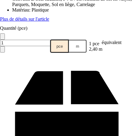
Parquets, Moquette, Sol en liège, Carrelage
Matériau
:
Plastique
Plus de détails sur l'article
Quantité (pce)
équivalent
1 pce
pce
m
2,40 m