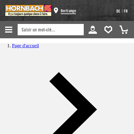
|
Bertrange
DE
FR
Page d'accueil