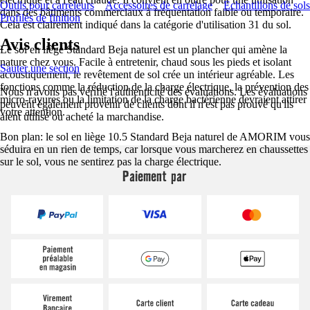
Outils pour carreleurs
Accessoires de carrelage
Échantillons de sols
dans des bâtiments commerciaux à fréquentation faible ou temporaire.
Profilés de finition
Cela est clairement indiqué dans la catégorie d'utilisation 31 du sol.
Avis clients
Le sol en liège Standard Beja naturel est un plancher qui amène la
nature chez vous. Facile à entretenir, chaud sous les pieds et isolant
Sauter une section
acoustiquement, le revêtement de sol crée un intérieur agréable. Les
fonctions comme la réduction de la charge électrique, la prévention des
Nous n'avons pas vérifié l'authenticité des évaluations. Les évaluations
micro-rayures ou la limitation de la charge bactérienne devraient attirer
peuvent également provenir de clients dont il n'est pas prouvé qu'ils
votre attention.
aient utilisé ou acheté la marchandise.
Bon plan: le sol en liège 10.5 Standard Beja naturel de AMORIM vous
séduira en un rien de temps, car lorsque vous marcherez en chaussettes
sur le sol, vous ne sentirez pas la charge électrique.
Paiement par