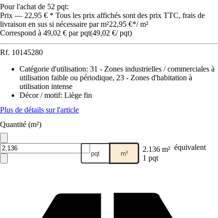
Pour l'achat de 52 pqt:
Prix — 22,95 € * Tous les prix affichés sont des prix TTC, frais de
livraison en sus si nécessaire par m²
22,95 €
*
/
m²
Correspond à 49,02 € par pqt
(
49,02 €
/
pqt
)
Rf.
10145280
Catégorie d'utilisation
:
31 - Zones industrielles / commerciales à
utilisation faible ou périodique, 23 - Zones d'habitation à
utilisation intense
Décor / motif
:
Liège fin
Plus de détails sur l'article
Quantité (m²)
équivalent
2.136 m²
pqt
m²
1 pqt