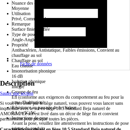
Nuance des couleurs
Moyenne
Utilisation
Privé, Commercial
Remarque
Surface finie vitrifiée
Type de pose
Angle-Angle
Propriété
Antibactérien, Antistatique, Faibles émissions, Convient au
chauffage au sol
Chauffage au sol
Fiche de données
Eau chaude
Insonorisation phonique
16 dB
Isolation phonique
Description
Intégré
Groupe de feu
Sauter une section
Efl (conforme aux exigences du comportement au feu pour la
zone d'habitation)
Si vous êtes tenté par le liège naturel, vous pouvez vous lancer sans
Résistance au passage de la chaleur
inquiétude avec le sol en liège 10.5 Standard Beja naturel de
0,1 (m²K)/W
AMORIM. Le sol est livré dans un décor de liège fin et convient
Instructions de pose
parfaitement pour presque toutes les pièces.
Avant la pose, veuillez lire attentivement les instructions de pose
jointes du produit
Caractéristiques du sol en liège 10.5 Standard Beja naturel de