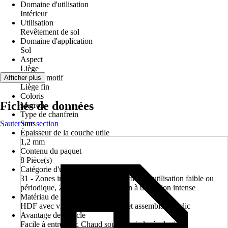
Domaine d'utilisation
Intérieur
Utilisation
Revêtement de sol
Domaine d'application
Sol
Aspect
Liège
Décor / motif
Afficher plus
Liège fin
Coloris
Fiches de données
Marron
Type de chanfrein
Sauter une section
Sans
Épaisseur de la couche utile
1,2 mm
Contenu du paquet
8 Pièce(s)
Catégorie d'utilisation
31 - Zones industrielles / commerciales à utilisation faible ou
périodique, 23 - Zones d'habitation à utilisation intense
Matériau de la plaque de support
HDF avec vitrification des bords et assemblage à clic
Avantage de l'article
Facile à entretenir, Chaud sous les pieds, écologique