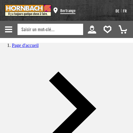
|
Bertrange
DE
FR
Page d'accueil