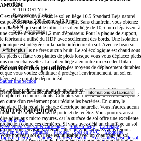
Série
AMORIM
STUDIOSTYLE
Dimensions (Lxlxé)
C'est une occasion à saisir: le sol en liège 10.5 Standard Beja naturel
905 mm x 295.0 mm x 10.5 mm
est posé selon un procédé Angle-Angle. Sans chanfrein, vous obtenez
EAN
un plancher qui semble infini. Le sol en liège de 10,5 mm d'épaisseur à
5602190307829
une couche d'usure de 1,2 mm d'épaisseur. Pour la plaque de support,
le fabricant a utilisé du HDF avec scellement des bords. Une isolation
phonique est intégrée sur la partie inférieure du sol. Avec ce beau sol
silencieux, vous ne ferez aucun bruit. Le sol écologique est chaud sous
Afficher plus
les pieds et flatte vos plantes de pieds lorsque vous vous déplacez pieds
nus ou en chaussettes. Le sol en liège a en outre un excellent bilan
Sécurité des produits
environnemental. Si vous utilisez des moyens de déplacement durables
et que vous voulez continuer à protéger l'environnement, un sol en
liège est le point de départ idéal.
Sauter une section
La surface peinte mate a une teinte naturelle. Elle est vitrifiée prête à
Responsable de la sécurité des produits cf.
.
Informations du fabricant
l'emploi et a d'autres atouts. Comptez sur un sol facile d'entretien, doté
en outre d'un revêtement pour réduire les bactéries. En outre, le
standard Beja réduit la charge électrique naturelle. Vous n'aurez aucun
Autres catégories
frottement sur les verrous de porte et de fenêtre. Vous pourrez aussi
dire adieu aux micro-rayures, car la surface de sol offre une excellente
Sauter la liste
protection contre ces dernières. Si vous avez déjà un chauffage au sol
Revêtements de sol & carrelages
Sols en liège
Carrelage
ou que vous envisagez d'en installer un, vous pouvez vous réjouir.
Sols en vinyle
Stratifié
Parquet
Sols en PVC
Moquette
Votre nouveau sol en liège est utilisable avec un chauffage au sol
Tapis de pierres
Plinthes
Barres de seuil
Accessoires pose de sol
électrique et à l'eau chaude. Il convient en outre pour une utilisation