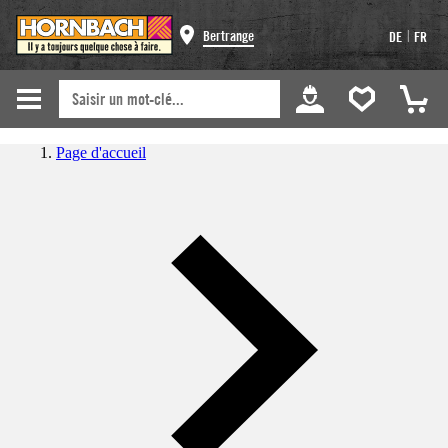
|
Bertrange
DE
FR
Page d'accueil