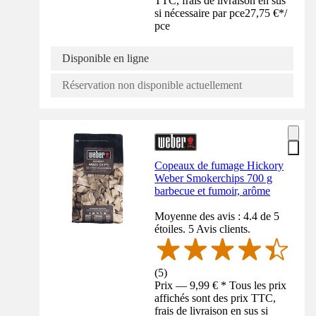
TTC, frais de livraison en sus
si nécessaire par pce
27,75 €
*
/
pce
Disponible en ligne
Réservation non disponible actuellement
Copeaux de fumage Hickory
Weber Smokerchips 700 g
barbecue et fumoir, arôme
Moyenne des avis : 4.4 de 5
étoiles. 5 Avis clients.
(
5
)
Prix — 9,99 € * Tous les prix
affichés sont des prix TTC,
frais de livraison en sus si