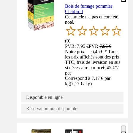
Bois de fumage pommier
Charbroil
Cet article n'a pas encore été
noté.
(
0
)
PVR: 7,95 €
PVR
7,95 €
Notre prix — 6,45 € * Tous
les prix affichés sont des prix
TTC, frais de livraison en sus
si nécessaire par pce
6,45 €
*
/
pce
Correspond à 7,17 € par
kg
(
7,17 €
/
kg
)
Disponible en ligne
Réservation non disponible