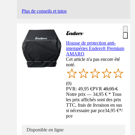
Plus de conseils et tutos
Housse de protection anti-
intempéries Enders® Premium
AMARO
Cet article n'a pas encore été
noté.
(
0
)
PVR: 49,95 €
PVR
49,95 €
Notre prix — 34,95 € * Tous
les prix affichés sont des prix
TTC, frais de livraison en sus
si nécessaire par pce
34,95 €
*
/
pce
Disponible en ligne