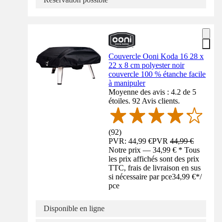
Couvercle Ooni Koda 16 28 x
22 x 8 cm polyester noir
couvercle 100 % étanche facile
à manipuler
Moyenne des avis : 4.2 de 5
étoiles. 92 Avis clients.
(
92
)
PVR: 44,99 €
PVR
44,99 €
Notre prix — 34,99 € * Tous
les prix affichés sont des prix
TTC, frais de livraison en sus
si nécessaire par pce
34,99 €
*
/
pce
Disponible en ligne