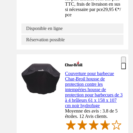
TTC, frais de livraison en sus
si nécessaire par pce
29,95 €
*
/
pce
Disponible en ligne
Réservation possible
Couverture pour barbecue
Char-Broil housse de
protection contre les
intempéries housse de
protection pour barbecues de 3
à 4 brûleurs 61 x 158 x 107
cm noir hydrofuge
Moyenne des avis : 3.8 de 5
étoiles. 12 Avis clients.