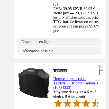
(
3
)
PVR: 39,95 €
PVR
39,95 €
Notre prix — 29,95 € * Tous
les prix affichés sont des prix
TTC, frais de livraison en sus
si nécessaire par pce
29,95 €
*
/
pce
Disponible en ligne
Réservation possible
Housse de protection
TENNEKER pour Carbon 3
(10734353)
Moyenne des avis : 4.6 de 5
étoiles. 8 Avis clients.