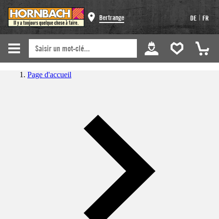
|
Bertrange
DE
FR
Page d'accueil