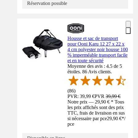
Réservation possible
Housse et sac de transport
pour Ooni Karu 12 27 x 22 x
4 cm polyester noir housse 100
% imperméable transport facile
et en toute sécurité
Moyenne des avis : 4.5 de 5
étoiles. 86 Avis clients.
(
86
)
PVR: 39,99 €
PVR
39,99 €
Notre prix — 29,90 € * Tous
les prix affichés sont des prix
TTC, frais de livraison en sus
si nécessaire par pce
29,90 €
*
/
pce