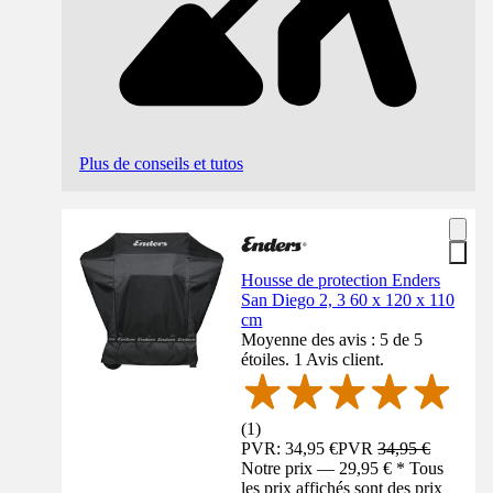
Plus de conseils et tutos
Housse de protection Enders
San Diego 2, 3 60 x 120 x 110
cm
Moyenne des avis : 5 de 5
étoiles. 1 Avis client.
(
1
)
PVR: 34,95 €
PVR
34,95 €
Notre prix — 29,95 € * Tous
les prix affichés sont des prix