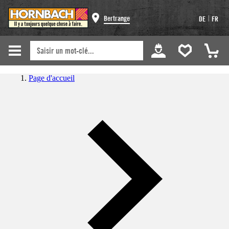
|
Bertrange
DE
FR
Page d'accueil