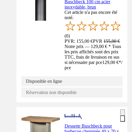
Buschbeck 100 cm acier
inoxydable, brun
Cet article n'a pas encore été
noté.
(
0
)
PVR: 155,00 €
PVR
155,00 €
Notre prix — 129,00 € * Tous
les prix affichés sont des prix
TTC, frais de livraison en sus
si nécessaire par pce
129,00 €
*
/
pce
Disponible en ligne
Réservation non disponible
Desserte Buschbeck pour
barbecue cheminée 40 x 70 x