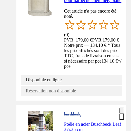
pour barbecue cheminée, blanc
Cet article n'a pas encore été
noté.
(
0
)
PVR: 179,00 €
PVR
179,00 €
Notre prix — 134,10 € * Tous
les prix affichés sont des prix
TTC, frais de livraison en sus
si nécessaire par pce
134,10 €
*
/
pce
Disponible en ligne
Réservation non disponible
Poêle en acier Buschbeck Leaf
37x35 cm