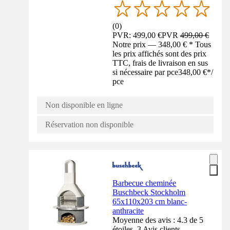
(
0
)
PVR: 499,00 €
PVR
499,00 €
Notre prix — 348,00 € * Tous
les prix affichés sont des prix
TTC, frais de livraison en sus
si nécessaire par pce
348,00 €
*
/
pce
Non disponible en ligne
Réservation non disponible
Barbecue cheminée
Buschbeck Stockholm
65x110x203 cm blanc-
anthracite
Moyenne des avis : 4.3 de 5
étoiles. 3 Avis clients.