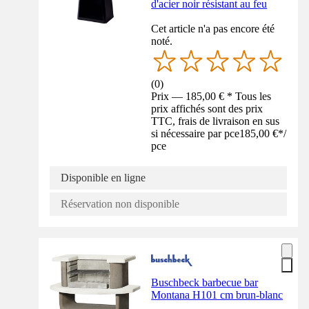
d'acier noir résistant au feu
Cet article n'a pas encore été
noté.
(
0
)
Prix — 185,00 € * Tous les
prix affichés sont des prix
TTC, frais de livraison en sus
si nécessaire par pce
185,00 €
*
/
pce
Disponible en ligne
Réservation non disponible
Buschbeck barbecue bar
Montana H101 cm brun-blanc