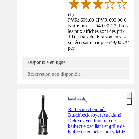
(
1
)
PVR: 699,00 €
PVR
699,00 €
Notre prix — 549,00 € * Tous
les prix affichés sont des prix
TTC, frais de livraison en sus
si nécessaire par pce
549,00 €
*
/
pce
Disponible en ligne
Réservation non disponible
Barbecue cheminée
Buschbeck foyer Auckland
Deluxe avec fonction de
barbecue oscillant et grille de
barbecue en acier inoxydable