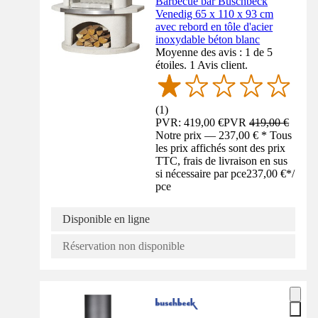
Barbecue bar Buschbeck
Venedig 65 x 110 x 93 cm
avec rebord en tôle d'acier
inoxydable béton blanc
Moyenne des avis : 1 de 5
étoiles. 1 Avis client.
(
1
)
PVR: 419,00 €
PVR
419,00 €
Notre prix — 237,00 € * Tous
les prix affichés sont des prix
TTC, frais de livraison en sus
si nécessaire par pce
237,00 €
*
/
pce
Disponible en ligne
Réservation non disponible