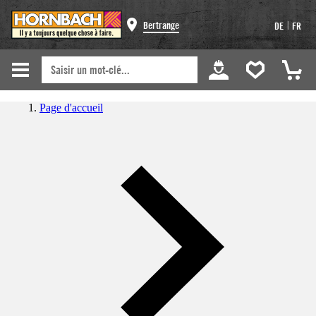
|
Bertrange
DE
FR
Page d'accueil