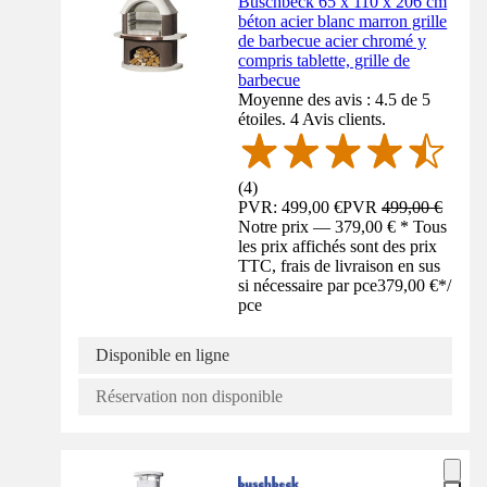
Buschbeck 65 x 110 x 206 cm
béton acier blanc marron grille
de barbecue acier chromé y
compris tablette, grille de
barbecue
Moyenne des avis : 4.5 de 5
étoiles. 4 Avis clients.
(
4
)
PVR: 499,00 €
PVR
499,00 €
Notre prix — 379,00 € * Tous
les prix affichés sont des prix
TTC, frais de livraison en sus
si nécessaire par pce
379,00 €
*
/
pce
Disponible en ligne
Réservation non disponible