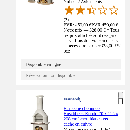
étoiles. 2 Avis clients.
(
2
)
PVR: 459,00 €
PVR
459,00 €
Notre prix — 328,00 € * Tous
les prix affichés sont des prix
TTC, frais de livraison en sus
si nécessaire par pce
328,00 €
*
/
pce
Disponible en ligne
Réservation non disponible
Barbecue cheminée
Buschbeck Rondo 70 x 115 x
208 cm béton blanc avec
cache en cuivre
Moyenne des avis : 1 de 5