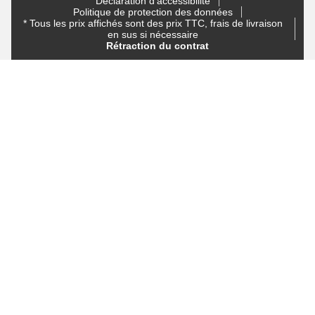
Déclaration d'accessibilité
Politique de protection des données
* Tous les prix affichés sont des prix TTC, frais de livraison
en sus si nécessaire
Rétraction du contrat