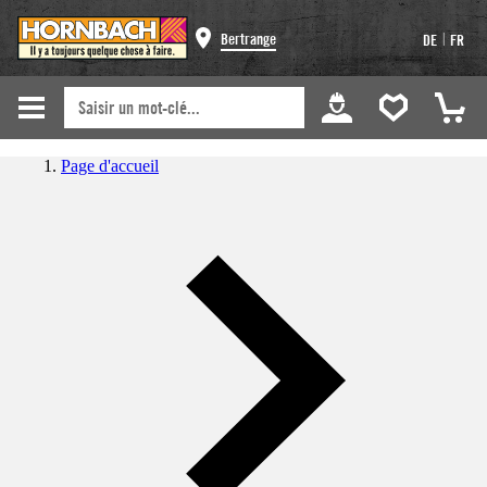
|
Bertrange
DE
FR
Page d'accueil